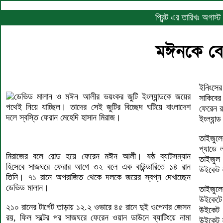
প্রিন্ট এর তারিখঃ অগাস্
মঈনকে বোল
ইনিংসের
ডেভিড মালান ও মঈন আলীর ভয়ংকর জুটি ইংল্যান্ডকে জয়ের
সাকিবের
পথেই নিয়ে যাচ্ছিল। তাদের সেই জুটির বিচ্ছেদ ঘটিয়ে বাংলাদেশ
ফেরেন র
দলে স্বস্তি ফেরান মেহেদি হাসান মিরাজ।
ইংল্যান্
তাইজুলে
প্যাডে 
মিরাজের বলে বোল্ড হয়ে ফেরেন মঈন আলী। ষষ্ঠ ব্যাটসম্যান
তাইজুল।
হিসেবে সাজঘরে ফেরার আগে ৩২ বলে এক বাউন্ডারিতে ১৪ রান
উইকেট হ
তিনি। ৭১ রানে অপরাজিত থেকে দলকে জয়ের স্বপ্ন দেখাচ্ছেন
ডেভিড মালান।
তাইজুলে
উইকেটে 
২১০ রানের টার্গেট তাড়ায় ১২.২ ওভারে ৪৫ রানে দুই ওপেনার জেসন
উইকেট 
রয়, ফিল সল্টের পর সাজঘরে ফেরেন ওয়ান ডাউনে ব্যাটিংয়ে নামা
উইকেট হ