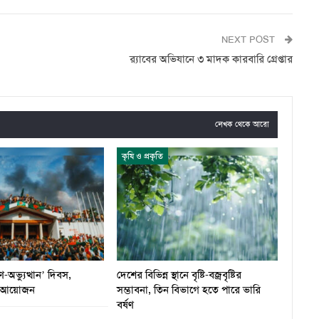
NEXT POST
র‌্যাবের অভিযানে ৩ মাদক কারবারি গ্রেপ্তার
লেখক থেকে আরো
কৃষি ও প্রকৃতি
অভ্যুত্থান’ দিবস,
দেশের বিভিন্ন স্থানে বৃষ্টি-বজ্রবৃষ্টির
া আয়োজন
সম্ভাবনা, তিন বিভাগে হতে পারে ভারি
বর্ষণ