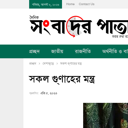
Home
Contact Us
শনিবার, আগস্ট ৮, ২০২৬
প্রচ্ছদ
জাতীয়
রাজনীতি
অর্থনীতি ও বানি
প্রচ্ছদ
দেশজুড়ে
সকল গু্ণাহের মন্ত্র
সকল গু্ণাহের মন্ত্র
প্রকাশিত:
এপ্রি ৫, ২০২৩