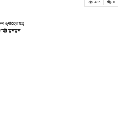
485
0
 গু্ণাহের মন্ত্র
শাম্মী তুলতুল