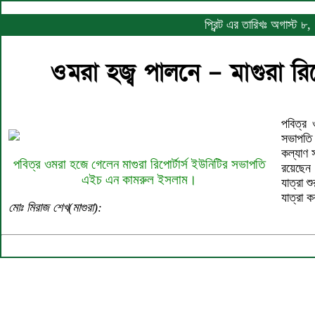
প্রিন্ট এর তারিখঃ অগাস্ট
ওমরা হজ্ব পালনে – মাগুরা 
পবিত্র 
সভাপতি 
কল্যাণ স
পবিত্র ওমরা হজে গেলেন মাগুরা রিপোর্টার্স ইউনিটির সভাপতি
রয়েছেন
এইচ এন কামরুল ইসলাম।
যাত্রা 
যাত্রা 
মোঃ মিরাজ শেখ(মাগুরা):