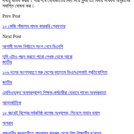
দীর্ঘায়ু কামনা করছি। পরিশেষে মোনাজাতের মধ্য দিয়ে সুন্দর এই বিদায় সংবর্ধনা অনুষ্ঠানের
সমাপ্তি ঘোষনা করা।
Prev Post
১০ কেজি গাঁজাসহ মাদক কারবারি গ্রেফতার
Next Post
আগামী সংসদ নির্বাচনে অংশ নেবে বিএনপি
তুমি এটাও পছন্দ করতে পারো
লেখক থেকে আরো
জাতীয়
১০৬ দলের অংশগ্রহণে শুরু দেশের বৃহত্তম ভিএলএসআই প্রতিযোগিতা
জাতীয়
এমপিওভুক্ত অবসরপ্রাপ্ত শিক্ষক-কর্মচারীরা যেভাবে পাবেন অবসরভাতা
আন্তর্জাতিক
১৮ বছরেই বিশ্বের সর্বকনিষ্ঠ কলেজ অধ্যাপক, গিনেসে নাথান থমাস
অপরাধ
রাজধানীর কদমতলীতে মাদ্রাসার বাথরুম থেকে শিশু শিক্ষার্থীর ম’রদেহ…