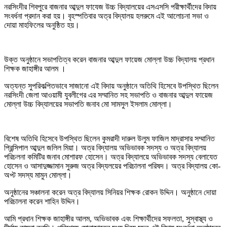
নরসিংদীর শিবপুরে বাজনার আব্দুল ফাযেজ উচ্চ বিদ্যালয়ের এসএসসি পরীক্ষার্থীদের বিদায়
সংবর্ধনা প্রদান করা হয়। বৃহস্পতিবার অত্র বিদ্যালয় হলরুমে এই আলোচনা সভা ও
দোয়া মাহফিলের অনুষ্ঠিত হয়।
উক্ত অনুষ্ঠানে সভাপতিত্ব করেন বাজনার আব্দুল ফায়েজ মোল্লা উচ্চ বিদ্যালয় প্রধান
শিক্ষক জাহাঙ্গীর আলম ।
অত্যন্ত সুপরিকল্পিতভাবে সাজানো এই বিদায় অনুষ্ঠানে অতিথি হিসেবে উপস্থিত ছিলেন
নরসিংদী জেলা আওয়ামী যুবলীগের এর সম্মানিত সহ সভাপতি ও বাজনার আব্দুল ফায়েজ
মোল্লা উচ্চ বিদ্যালয়ের সভাপতি জনাব মো সামসুল ইসলাম মোল্লা।
বিশেষ অতিথি হিসেবে উপস্থিত ছিলেন কুমরাদী দারুল উলুম ফাজিল মাদ্রাসার সম্মানিত
প্রিন্সিপাল আব্দুল জলিল মিয়া। অত্র বিদ্যালয় অভিভাবক সদস্য ও অত্র বিদ্যালয়
পরিচলনা কমিটির জনাব মোশারফ হোসেন। অত্র বিদ্যালয়ে অভিভাবক সদস্য বেলাযেত
হোসেন ও আসাদুজ্জামান সুরুজ অত্র বিদ্যলয়ের পরিচালনা পরিষদ। অত্র বিদ্যালয় কো-
অপ্ট সদস্য মামুন মোল্লা।
অনুষ্ঠানের সঞ্চালনা করেন অত্র বিদ্যালয় সিনিয়র শিক্ষক রোকন উদ্দিন। অনুষ্ঠানে দোয়া
পরিচালনা করেন শাহিন উদ্দিন।
আমি প্রধান শিক্ষক জাহাঙ্গীর আলম, অভিভাবক এবং শিক্ষার্থীদের সফলতা, সুস্বাস্থ্য ও