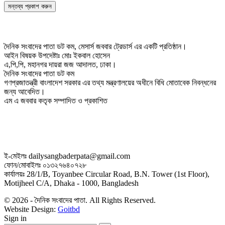
দৈনিক সংবাদের পাতা ডট কম, মেসার্স জববার ট্রেডার্স এর একটি প্রতিষ্ঠান।
আইন বিষয়ক উপদেষ্টাঃ মোঃ ইকবাল হোসেন
এ,পি,পি, মহানগর দায়রা জজ আদালত, ঢাকা।
দৈনিক সংবাদের পাতা ডট কম
গণপ্রজাতন্ত্রী বাংলাদেশ সরকার এর তথ্য মন্ত্রণালয়ের অধীনে বিধি মোতাবেক নিবন্ধনের
জন্য আবেদিত।
এম এ জববার কতৃক সম্পাদিত ও প্রকাশিত
ই-মেইলঃ dailysangbaderpata@gmail.com
ফোন/মোবাইলঃ ০১৩২৭৬৪০৭২৮
কার্যালয়ঃ 28/1/B, Toyanbee Circular Road, B.N. Tower (1st Floor),
Motijheel C/A, Dhaka - 1000, Bangladesh
© 2026 - দৈনিক সংবাদের পাতা. All Rights Reserved.
Website Design:
Goitbd
Sign in