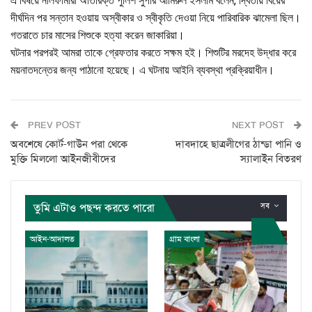
এ বিষয়ে নীলফামারী অতিরিক্ত পুলিশ সুপার আমিরুল ইসলাম বলেন, দ্বিতীয় বিয়ের
দীর্ঘদিন পর সন্তান হওয়ায় অস্বীকার ও স্বীকৃতি দেওয়া নিয়ে পারিবারিক ঝামেলা ছিল।
গতরাতে চার মাসের শিশুকে হত্যা করেন জাকারিয়া।
ঘটনার পরপরই আমরা তাকে গ্রেফতার করতে সক্ষম হই। শিশুটির মরদেহ উদ্ধার করে
ময়নাতদন্তের জন্য পাঠানো হয়েছে। এ ঘটনায় আইনি ব্যবস্থা প্রক্রিয়াধীন।
PREV POST
NEXT POST
অবশেষে কোর্ট-গাউন পরা থেকে
দাবদাহে ছাত্রলীগের ঠান্ডা পানি ও
মুক্তি মিললো আইনজীবীদের
স্যালাইন বিতরণ
তুমি এটাও পছন্দ করতে পারো
সব
আইন-আদালত
গ্রাম বাংলা