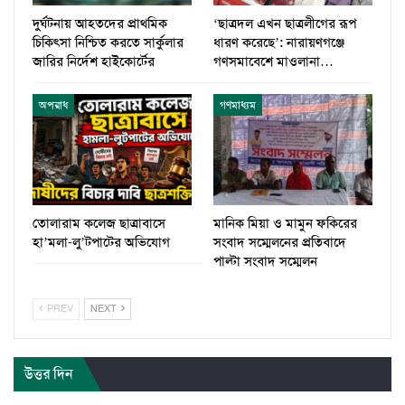
দুর্ঘটনায় আহতদের প্রাথমিক
‘ছাত্রদল এখন ছাত্রলীগের রূপ
চিকিৎসা নিশ্চিত করতে সার্কুলার
ধারণ করেছে’: নারায়ণগঞ্জে
জারির নির্দেশ হাইকোর্টের
গণসমাবেশে মাওলানা…
অপরাধ
গণমাধ্যম
তোলারাম কলেজ ছাত্রাবাসে
মানিক মিয়া ও মামুন ফকিরের
হা’মলা-লু’টপাটের অভিযোগ
সংবাদ সম্মেলনের প্রতিবাদে
পাল্টা সংবাদ সম্মেলন
PREV
NEXT
উত্তর দিন