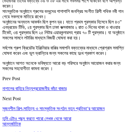
মেহমানরা তাদের বক্তব্যে ০৬ ও ০৮ এর সাথে সবসময় পাশে থাকবেন বলে আশ্বস্ত
করেন।
সাংস্কৃতিক অনুষ্ঠানে গ্রুপের বন্ধুদের পাশাপাশি জনপ্রিয় সংগীত শিল্পী পথিক নবী গান
গেয়ে সকলকে মাতিয়ে রাখেন।
অনুষ্ঠানের অন্যতম আকর্ষন ছিল কুপন ড্র। যাতে প্রথম পুরস্কার হিসেবে ছিল ৪৩”
এনড্রয়েড টিভি, ২য় পুরস্কার ছিল ঢাকা কক্সবাজার ২ রাত ৩ দিনের থাকা ও খাওয়ার
টিকেট, ৩য় পুরস্কার ছিল ২৫ লিটার এয়ারকুলারসহ প্রায় ৭০ টি পুরস্কার। যা অনুষ্ঠানে
সকলের সামনে লটারির মাধ্যমে বিজয়ী ঘোষনা করা হয়।
সর্বশেষ গ্রুপ ক্রিয়েটর ইঞ্জিনিয়ার বাপ্পির সমাপনি বক্তব্যের মাধ্যমে প্রোগ্রাম সমাপ্তি
ঘোষনা করেন এবং ভুল ভ্রান্তির জন্য সকলের কাছে দুঃখ প্রকাশ করেন।
অনুষ্ঠানে আগত অনেকে ভবিষ্যতে আরো বড় পরিসরে অনুষ্ঠান আয়োজন করার জন্য
সকলের সহযোগীতা কামনা করেন ।
Prev Post
নাগালের বাহিরে নিত্যপ্রয়োজনীয় কাঁচা বাজার
Next Post
সৃজনশীল শিল্প-সাহিত্য ও সাংস্কৃতিক সংগঠন নতুন প্রতিভা’র আয়োজন
তুমি এটাও পছন্দ করতে পারো
লেখক থেকে আরো
আন্তর্জাতিক