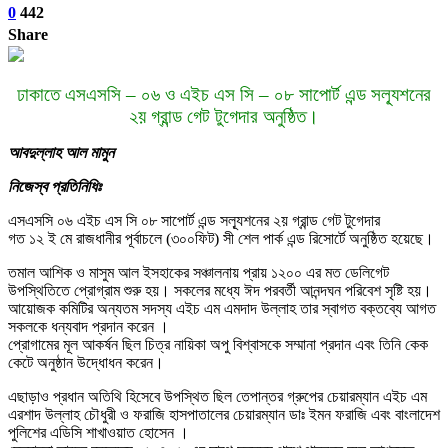
0
442
Share
ঢাকাতে এসএসসি – ০৬ ও এইচ এস সি – ০৮ সাপোর্ট এন্ড সল্যূশনের
২য় গ্রান্ড গেট টুগেদার অনুষ্ঠিত।
আবদুল্লাহ আল মামুন
নিজেস্ব প্রতিনিধিঃ
এসএসসি ০৬ এইচ এস সি ০৮ সাপোর্ট এন্ড সল্যূশনের ২য় গ্রান্ড গেট টুগেদার
গত ১২ ই মে রাজধানীর পূর্বাচলে (৩০০ফিট) সী শেল পার্ক এন্ড রিসোর্টে অনুষ্ঠিত হয়েছে।
তমাল আশিক ও মাসুম আল ইসহাকের সঞ্চালনায় প্রায় ১২০০ এর মত ডেলিগেট
উপস্থিতিতে প্রোগ্রাম শুরু হয়। সকলের মধ্যে ঈদ পরবর্তী আনন্দঘন পরিবেশ সৃষ্টি হয়।
আয়োজক কমিটির অন্যতম সদস্য এইচ এম এমদাদ উল্লাহ তার স্বাগত বক্তব্যে আগত
সকলকে ধন্যবাদ প্রদান করেন ।
প্রোগামের মূল আকর্ষন ছিল চিত্র নায়িকা অপু বিশ্বাসকে সম্মানা প্রদান এবং তিনি কেক
কেটে অনুষ্ঠান উদ্ধোধন করেন।
এছাড়াও প্রধান অতিথি হিসেবে উপস্থিত ছিল তেপান্তর গ্রুপের চেয়ারম্যান এইচ এম
এরশাদ উল্লাহ চৌধুরী ও ফরাজি হাসপাতালের চেয়ারম্যান ডাঃ ইমন ফরাজি এবং বাংলাদেশ
পুলিশের এডিসি শাখাওয়াত হোসেন ।