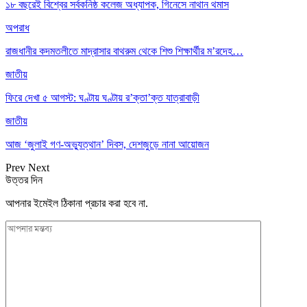
১৮ বছরেই বিশ্বের সর্বকনিষ্ঠ কলেজ অধ্যাপক, গিনেসে নাথান থমাস
অপরাধ
রাজধানীর কদমতলীতে মাদ্রাসার বাথরুম থেকে শিশু শিক্ষার্থীর ম’রদেহ…
জাতীয়
ফিরে দেখা ৫ আগস্ট: ঘণ্টায় ঘণ্টায় র’ক্তা’ক্ত যাত্রাবাড়ী
জাতীয়
আজ ‘জুলাই গণ-অভ্যুত্থান’ দিবস, দেশজুড়ে নানা আয়োজন
Prev
Next
উত্তর দিন
আপনার ইমেইল ঠিকানা প্রচার করা হবে না.