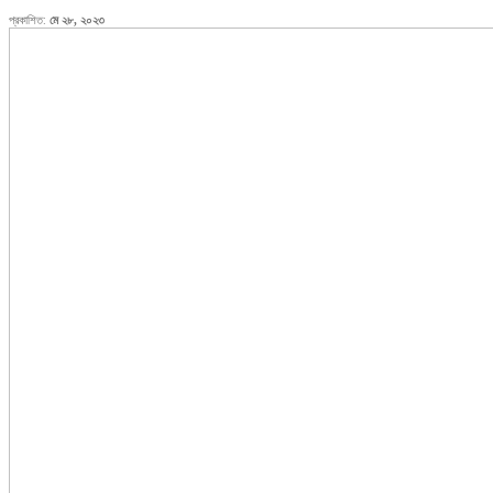
প্রকাশিত:
মে ২৮, ২০২৩