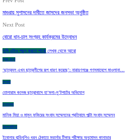
Prev Post
মাগুরায় সুশাসনের দাবীতে জাসদের জনসভা অনুষ্ঠিত
Next Post
বোরো ধান-চাল সংগ্রহ কার্যক্রমের উদ্বোধন
তুমি এটাও পছন্দ করতে পারো
লেখক থেকে আরো
গ্রাম বাংলা
‘ছাত্রদল এখন ছাত্রলীগের রূপ ধারণ করেছে’: নারায়ণগঞ্জে গণসমাবেশে মাওলানা…
অপরাধ
তোলারাম কলেজ ছাত্রাবাসে হা’মলা-লু’টপাটের অভিযোগ
গণমাধ্যম
মানিক মিয়া ও মামুন ফকিরের সংবাদ সম্মেলনের প্রতিবাদে পাল্টা সংবাদ সম্মেলন
আন্তর্জাতিক
ইবোলার বান্ডিবুগিও ধরন ঠেকাতে মডার্নার টিকার পরীক্ষার অনুমোদন কানাডার