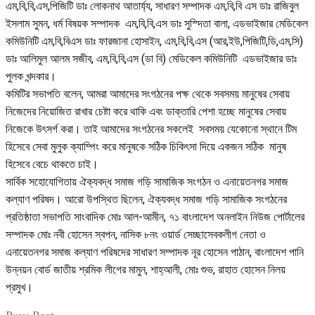
এম,বি,বি,এস,পিজিটি ডাঃ লোকনাথ আতার্য্য, সাধারণ সম্পাদক এম,বি,বি এস ডাঃ রাজিবুল
ইসলাম সুমন, ধর্ম বিষয়ক সম্পাদক এম,বি,বি,এস ডাঃ সুস্দিতা বালা, এডভাইজার মেডিকেল
কমিউনিটি এম,বি,বিএস ডাঃ ফারজানা হোসাইন, এম,বি,বি,এস (আর,ইউ,পিজিটি,ডি,এম,সি)
ডাঃ আলিমুল আলম সজীব, এম,বি,বি,এস (ডা বি) মেডিকেল কমিউনিটি এডভাইজার ডাঃ
পুলক খন্দকার।
কমিটির সভাপতি বলেন, আমরা আমাদের সংগঠনের পক্ষ থেকে সবসময় মানুষের সেবায়
নিজেদের নিয়োজিত রাখার চেষ্টা করে থাকি এবং ডাক্তারি পেশা হচ্ছে মানুষের সেবায়
নিজেকে উৎসর্গ করা। তাই আমাদের সংগঠনের সকলেই সবসময় যেকোনো স্থানে টিম
হিসেবে সেবা মুলুক ক্যাম্পিং করে মানুষকে সঠিক চিকিৎসা দিয়ে একজন সঠিক মানুষ
হিসেবে বেচে থাকতে চাই।
সার্বিক সহোযোগিতায় ঐক্যবদ্ধ সমাজ গড়ি সামাজিক সংগঠন ও এনায়েতনগর সমাজ
কল্যাণ পরিষদ। আরো উপস্থিত ছিলেন, ঐক্যবদ্ধ সমাজ গড়ি সামাজিক সংগঠনের
প্রতিষ্ঠাতা সভাপতি সাংবাদিক মোঃ আল-আমীন, ৭১ বাংলাদেশ অনলাইন নিউজ পোর্টালের
সম্পাদক মোঃ নবী হোসেন স্বপন, নাসিক ৮নং ওয়ার্ড সেচ্ছাসেবকলীগ নেতা ও
এনায়েতনগর সমাজ কল্যাণ পরিষদের সাধারণ সম্পাদক নূর হোসেন পাঠান, বাংলাদেশ পানি
উন্নয়ন বোর্ড জাতীয় শ্রমিক লীগের মামুন, শাহ্আলী, মোঃ শুভ, রাহাত হোসেন নিলয়
প্রমুখ।