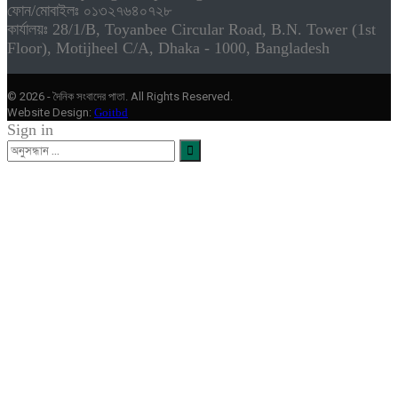
ফোন/মোবাইলঃ ০১৩২৭৬৪০৭২৮
কার্যালয়ঃ 28/1/B, Toyanbee Circular Road, B.N. Tower (1st
Floor), Motijheel C/A, Dhaka - 1000, Bangladesh
© 2026 - দৈনিক সংবাদের পাতা. All Rights Reserved.
Website Design:
Goitbd
Sign in