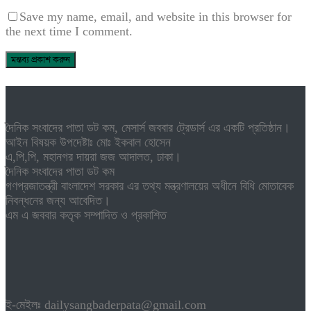
Save my name, email, and website in this browser for
the next time I comment.
দৈনিক সংবাদের পাতা ডট কম, মেসার্স জববার ট্রেডার্স এর একটি প্রতিষ্ঠান।
আইন বিষয়ক উপদেষ্টাঃ মোঃ ইকবাল হোসেন
এ,পি,পি, মহানগর দায়রা জজ আদালত, ঢাকা।
দৈনিক সংবাদের পাতা ডট কম
গণপ্রজাতন্ত্রী বাংলাদেশ সরকার এর তথ্য মন্ত্রণালয়ের অধীনে বিধি মোতাবেক
নিবন্ধনের জন্য আবেদিত।
এম এ জববার কতৃক সম্পাদিত ও প্রকাশিত
ই-মেইলঃ dailysangbaderpata@gmail.com