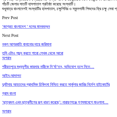
পাঁচটি জেলার সাতটি হাসপাতাল প্রতিষ্ঠা করেছে সংস্থাটি।
শুধুমাত্র বাংলাদেশই সংস্থাটির হাসপাতাল, চক্ষুশিবির ও স্কুলগামী শিশুদের ফ্রি চক্ষু সেব
Prev Post
‘জাগ্রত বাংলাদেশ ‘ দলের মানববন্ধন
Next Post
নকল আগরবাতি বানানোর দায়ে জরিমানা
তুমি এটাও পছন্দ করতে পারো
লেখক থেকে আরো
অপরাধ
শরীয়তপুরে মধ্যযুগীয় কায়দায় নারীকে নি’র্যা’তন, অভিযোগ তুলে নিতে…
আইন-আদালত
দুর্ঘটনায় আহতদের প্রাথমিক চিকিৎসা নিশ্চিত করতে সার্কুলার জারির নির্দেশ হাইকোর্টের
গ্রাম বাংলা
‘ছাত্রদল এখন ছাত্রলীগের রূপ ধারণ করেছে’: নারায়ণগঞ্জে গণসমাবেশে মাওলানা…
অপরাধ