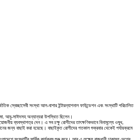
াতিক স্বেচ্ছাসেবী সংস্থা আল-বাশার ইন্টারন্যাশনাল ফাউন্ডেশন এবং সংস্থাটি পরিচালিত
. মো. আবু-সাঈদসহ অন্যান্যরা উপস্থিত ছিলেন।
রয়োজনীয় ব্যবস্থাপত্র দেন। এ সব চক্ষু রোগীদের তাৎক্ষণিকভাবে বিনামূল্যে ওষুধ,
াপনের জন্য বাছাই করা হয়েছে। বাছাইকৃত রোগীদের গতকাল শুক্রবার থেকেই পর্যায়ক্রমে
াদেশে সংস্থাটির সার্বিক কার্যক্রম শুরু করে। আর এ লক্ষ্যে রাজধানী ঢাকাসহ দেশের