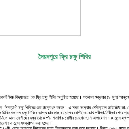
সৈয়দপুরে ফ্রি চক্ষু শিবির
রি উচ্চ বিদ্যালয়ে এক ফ্রি চক্ষু শিবির অনুষ্ঠিত হয়েছে। গতকাল শুক্রবার (৯ জুন) আন্তর্জ
 দিনব্যাপী চক্ষু শিবিরের শুভ উদ্বোধন করেন। এ সময় সংস্থার মেডিক্যাল ডাইরেক্টর ডা
ষজ্ঞ চিকিৎসক দল চক্ষু শিবিরে আগত চার হাজার চোখের রোগীদের চোখ পরীক্ষা-নিরীক্ষা শেষে প্
েবা নিতে আসা রোগীদের মধ্য থেকে পাঁচ শতাধিক রোগীর চোখের ছানি অপারেশন এবং লেন্স স্থ
অপারেশন ও লেন্স সংস্থাপন করা হচ্ছে।
েশসহ ৪০টি দেশে অন্ধত্ব নিবারণের জন্য নিরলসভাবে কাজ করে চলেছে। বিগত ১৯৯২ সালে বাংল