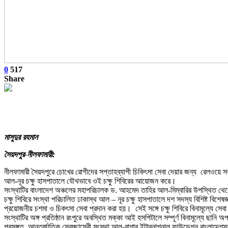
0
517
Share
মাসুদুর রহমান
সৈয়দপুর-নীলফামারী:
নীলফামারী সৈয়দপুরে চোখের রোগীদের সপ্তাহব্যাপী চিকিৎসা সেবা দেয়ার জন্য রেলওয়ে সরকা
আল-নূর চক্ষু হাসপাতালে যৌথভাবে ওই চক্ষু শিবিরের আয়োজন করে।
সংস্থাটির বাংলাদেশ অঞ্চলের মহাপরিচালক ড. আহমেদ তাহির আল-মিম্বারির উপস্থিত থেকে
চক্ষু শিবিরে সংস্থা পরিচালিত ঢাকাস্থ আল – নূর চক্ষু হাসপাতালে দশ সদস্য বিশিষ্ট বিশে
প্রয়োজনীয় চশমা ও চিকৎসা সেবা প্রদান করা হয়। সেই সঙ্গে চক্ষু শিবিরে বিনামূল্যে স
সংস্থাটির অঙ্গ প্রতিষ্ঠান রংপুরে অবস্থিত মক্কা আই হসপিটালে সম্পূর্ণ বিনামূল্যে ছানি 
প্রসঙ্গত, আন্তর্জাতিক স্বেচ্ছাসেবী সংস্থা আল-বাশার ইন্টারনাশনাল ফাউন্ডেশন বাংলাদ