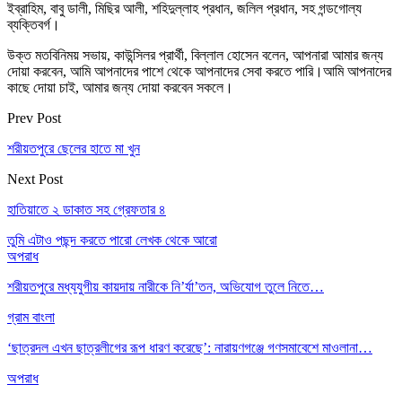
ইব্রাহিম, বাবু ডালী, মিছির আলী, শহিদুল্লাহ প্রধান, জলিল প্রধান, সহ গন্ডগোল্য
ব্যক্তিবর্গ।
উক্ত মতবিনিময় সভায়, কাউন্সিলর প্রার্থী, বিল্লাল হোসেন বলেন, আপনারা আমার জন্য
দোয়া করবেন, আমি আপনাদের পাশে থেকে আপনাদের সেবা করতে পারি।আমি আপনাদের
কাছে দোয়া চাই, আমার জন্য দোয়া করবেন সকলে।
Prev Post
শরীয়তপুরে ছেলের হাতে মা খুন
Next Post
হাতিয়াতে ২ ডাকাত সহ গ্রেফতার ৪
তুমি এটাও পছন্দ করতে পারো
লেখক থেকে আরো
অপরাধ
শরীয়তপুরে মধ্যযুগীয় কায়দায় নারীকে নি’র্যা’তন, অভিযোগ তুলে নিতে…
গ্রাম বাংলা
‘ছাত্রদল এখন ছাত্রলীগের রূপ ধারণ করেছে’: নারায়ণগঞ্জে গণসমাবেশে মাওলানা…
অপরাধ