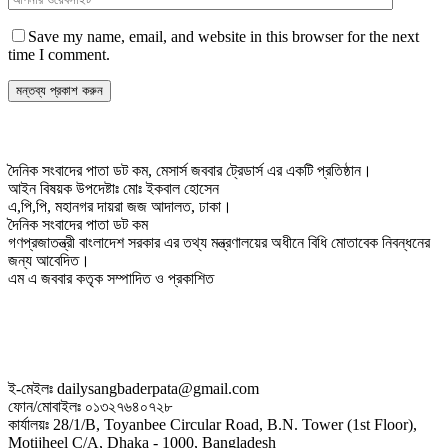
Save my name, email, and website in this browser for the next
time I comment.
দৈনিক সংবাদের পাতা ডট কম, মেসার্স জববার ট্রেডার্স এর একটি প্রতিষ্ঠান।
আইন বিষয়ক উপদেষ্টাঃ মোঃ ইকবাল হোসেন
এ,পি,পি, মহানগর দায়রা জজ আদালত, ঢাকা।
দৈনিক সংবাদের পাতা ডট কম
গণপ্রজাতন্ত্রী বাংলাদেশ সরকার এর তথ্য মন্ত্রণালয়ের অধীনে বিধি মোতাবেক নিবন্ধনের
জন্য আবেদিত।
এম এ জববার কতৃক সম্পাদিত ও প্রকাশিত
ই-মেইলঃ dailysangbaderpata@gmail.com
ফোন/মোবাইলঃ ০১৩২৭৬৪০৭২৮
কার্যালয়ঃ 28/1/B, Toyanbee Circular Road, B.N. Tower (1st Floor),
Motijheel C/A, Dhaka - 1000, Bangladesh