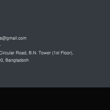
ata@gmail.com
৮
Circular Road, B.N. Tower (1st Floor),
00, Bangladesh