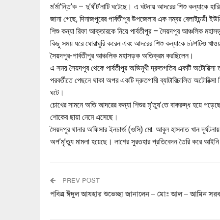
ম’র্মা’ন্তি’ক – দু’র্ঘ’ট’নাটি ঘটেছে। এ ঘটনায় আদরের শিশু কন্যাকে হ
জানা গেছে, দিনাজপুরের পার্বতীপুর উপজেলার এক নম্বর বেলাইচন্ডী ইউ
শিশু কন্যা রিফা আক্তারকে নিয়ে পার্বতীপুর – সৈয়দপুর আঞ্চলিক মহা
কিছু সময় ধরে ঘোরাঘুরি করেন এবং আদরের শিশু কন্যাকে চটপটিও খাওয়
সৈয়দপুর-পার্বতীপুর আঞ্চলিক মহাসড়ক অতিক্রম করছিলেন।
এ সময় সৈয়দপুর থেকে পার্বতীপুর অভিমুখী দ্রুতগতির একটি অটোরিক
পরবর্তীতে পেছনে থাকা অপর একটি দ্রুতগামী ব্যাটারিচালিত অটোরিক্সা 
ঘটে।
চোখের সামনে অতি আদরের কন্যা শিশুর মৃ’ত্যু’তে বাকরুদ্ধ হয়ে পড়েছে 
শোকের ছায়া নেমে এসেছে।
সৈয়দপুর থানার অফিসার ইনচার্জ (ওসি) মো. আবুল হাসনাত খান দূর্ঘটনায় 
অপ’মৃ’ত্যু মামলা হয়েছে। লাশের সুরতহার প্রতিবেদন তৈরি করে আইনি 
PREV POST
পবিত্র ঈদুল আযহার শুভেচ্ছা জানালেন – মোঃ আল – আমিন সর