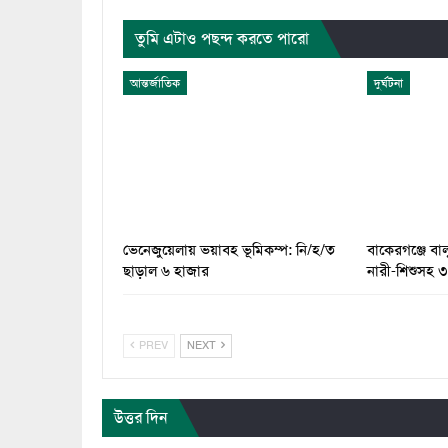
তুমি এটাও পছন্দ করতে পারো
আন্তর্জাতিক
দুর্ঘটনা
ভেনেজুয়েলায় ভয়াবহ ভূমিকম্প: নি/হ/ত
বাকেরগঞ্জে বাল
ছাড়াল ৬ হাজার
নারী-শিশুসহ ৩
PREV
NEXT
উত্তর দিন