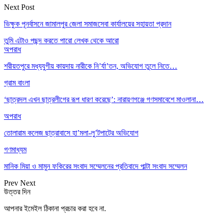
Next Post
ভিক্ষুক পূনর্বাসনে জামালপুর জেলা সমাজসেবা কার্যালয়ের সহায়তা প্রদান
তুমি এটাও পছন্দ করতে পারো
লেখক থেকে আরো
অপরাধ
শরীয়তপুরে মধ্যযুগীয় কায়দায় নারীকে নি’র্যা’তন, অভিযোগ তুলে নিতে…
গ্রাম বাংলা
‘ছাত্রদল এখন ছাত্রলীগের রূপ ধারণ করেছে’: নারায়ণগঞ্জে গণসমাবেশে মাওলানা…
অপরাধ
তোলারাম কলেজ ছাত্রাবাসে হা’মলা-লু’টপাটের অভিযোগ
গণমাধ্যম
মানিক মিয়া ও মামুন ফকিরের সংবাদ সম্মেলনের প্রতিবাদে পাল্টা সংবাদ সম্মেলন
Prev
Next
উত্তর দিন
আপনার ইমেইল ঠিকানা প্রচার করা হবে না.