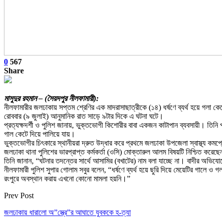
0
567
Share
মাসুদুর রহমান – (সৈয়দপুর নীলফামারী):
নীলফামারীর জলঢাকায় সপ্তম শ্রেণির এক মাদরাসাছাত্রীকে (১৪) ধর্ষণে ব্যর্থ হয়ে গলা কে
রোববার (৯ জুলাই) আনুমানিক রাত সাড়ে ৯টার দিকে এ ঘটনা ঘটে।
প্রত্যক্ষদর্শী ও পুলিশ জানায়, ভুক্তভোগী কিশোরীর বাবা একজন কাটাপান ব্যবসায়ী। তিনি
গাল কেটে দিয়ে পালিয়ে যায়।
ভুক্তভোগীর চিৎকারে স্থানীয়রা দ্রুত উদ্ধার করে প্রথমে জলঢাকা উপজেলা স্বাস্থ্য ক
জলঢাকা থানা পুলিশের ভারপ্রাপ্ত কর্মকর্তা (ওসি) মোক্তারুল আলম বিষয়টি নিশ্চিত করেছ
তিনি জানান, “ঘটনার তদন্তের সার্থে আসামির (বখাটের) নাম বলা যাচ্ছে না। বাদীর অভিয
নীলফামারী পুলিশ সুপার গোলাম সবুর বলেন, “ধর্ষণে ব্যর্থ হয়ে ছুরি দিয়ে মেয়েটির গাল
রংপুরে অবস্থান করায় এখনো কোনো মামলা হয়নি।”
Prev Post
জলঢাকায় ধারালো অ”স্ত্রে”র আঘাতে যুবককে হ-ত্যা