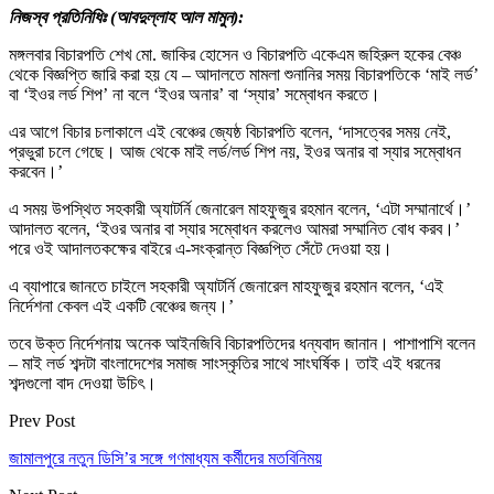
নিজস্ব প্রতিনিধিঃ (আবদুল্লাহ আল মামুন):
মঙ্গলবার বিচারপতি শেখ মো. জাকির হোসেন ও বিচারপতি একেএম জহিরুল হকের বেঞ্চ
থেকে বিজ্ঞপ্তি জারি করা হয় যে – আদালতে মামলা শুনানির সময় বিচারপতিকে ‘মাই লর্ড’
বা ‘ইওর লর্ড শিপ’ না বলে ‘ইওর অনার’ বা ‘স্যার’ সম্বোধন করতে।
এর আগে বিচার চলাকালে এই বেঞ্চের জ্যেষ্ঠ বিচারপতি বলেন, ‘দাসত্বের সময় নেই,
প্রভুরা চলে গেছে। আজ থেকে মাই লর্ড/লর্ড শিপ নয়, ইওর অনার বা স্যার সম্বোধন
করবেন।’
এ সময় উপস্থিত সহকারী অ্যাটর্নি জেনারেল মাহফুজুর রহমান বলেন, ‘এটা সম্মানার্থে।’
আদালত বলেন, ‘ইওর অনার বা স্যার সম্বোধন করলেও আমরা সম্মানিত বোধ করব।’
পরে ওই আদালতকক্ষের বাইরে এ-সংক্রান্ত বিজ্ঞপ্তি সেঁটে দেওয়া হয়।
এ ব্যাপারে জানতে চাইলে সহকারী অ্যাটর্নি জেনারেল মাহফুজুর রহমান বলেন, ‘এই
নির্দেশনা কেবল এই একটি বেঞ্চের জন্য।’
তবে উক্ত নির্দেশনায় অনেক আইনজিবি বিচারপতিদের ধন্যবাদ জানান। পাশাপাশি বলেন
– মাই লর্ড শব্দটা বাংলাদেশের সমাজ সাংস্কৃতির সাথে সাংঘর্ষিক। তাই এই ধরনের
শব্দগুলো বাদ দেওয়া উচিৎ।
Prev Post
জামালপুরে নতুন ডিসি’র সঙ্গে গণমাধ্যম কর্মীদের মতবিনিময়