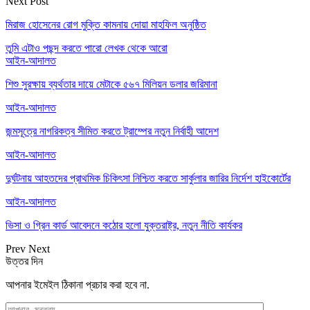
Next Post
মিরাজ হোসেনের রোগ মুক্তি কামনায় দোয়া মাহফিল অনুষ্ঠিত
তুমি এটাও পছন্দ করতে পারো
লেখক থেকে আরো
আইন-আদালত
শিশু সুরক্ষায় ব্যর্থতার দায়ে মেটাকে ৫৬৭ মিলিয়ন ডলার জরিমানা
আইন-আদালত
জন্মসূত্রে নাগরিকত্ব সীমিত করতে ট্রাম্পের নতুন নির্বাহী আদেশ
আইন-আদালত
দুর্ঘটনায় আহতদের প্রাথমিক চিকিৎসা নিশ্চিত করতে সার্কুলার জারির নির্দেশ হাইকোর্টের
আইন-আদালত
ভিসা ও গ্রিন কার্ড আবেদনে কঠোর হলো যুক্তরাষ্ট্র, নতুন নীতি কার্যকর
Prev
Next
উত্তর দিন
আপনার ইমেইল ঠিকানা প্রচার করা হবে না.