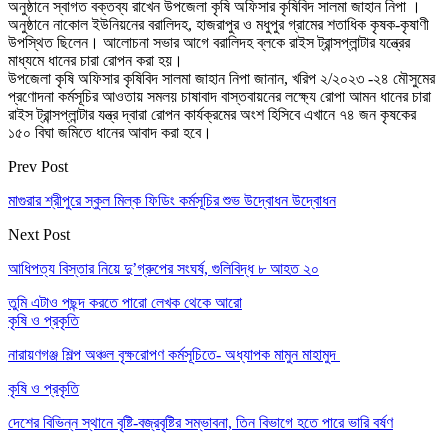
অনুষ্ঠানে স্বাগত বক্তব্য রাখেন উপজেলা কৃষি অফিসার কৃষিবিদ সালমা জাহান নিপা ।
অনুষ্ঠানে নাকোল ইউনিয়নের বরালিদহ, হাজরাপুর ও মধুপুর গ্রামের শতাধিক কৃষক-কৃষাণী
উপস্থিত ছিলেন। আলোচনা সভার আগে বরালিদহ ব্লকে রাইস ট্রান্সপ্লান্টার যন্ত্রের
মাধ্যমে ধানের চারা রোপন করা হয়।
উপজেলা কৃষি অফিসার কৃষিবিদ সালমা জাহান নিপা জানান, খরিপ ২/২০২৩ -২৪ মৌসুমের
প্রণোদনা কর্মসূচির আওতায় সমলয় চাষাবাদ বাস্তবায়নের লক্ষ্যে রোপা আমন ধানের চারা
রাইস ট্রান্সপ্লান্টার যন্ত্র দ্বারা রোপন কার্যক্রমের অংশ হিসিবে এখানে ৭৪ জন কৃষকের
১৫০ বিঘা জমিতে ধানের আবাদ করা হবে।
Prev Post
মাগুরার শ্রীপুরে স্কুল মিল্ক ফিডিং কর্মসূচির শুভ উদ্বোধন উদ্বোধন
Next Post
আধিপত্য বিস্তার নিয়ে দু’গ্রুপের সংঘর্ষ, গুলিবিদ্ধ ৮ আহত ২০
তুমি এটাও পছন্দ করতে পারো
লেখক থেকে আরো
কৃষি ও প্রকৃতি
নারায়ণগঞ্জ শিল্প অঞ্চল বৃক্ষরোপণ কর্মসূচিতে- অধ্যাপক মামুন মাহামুদ
কৃষি ও প্রকৃতি
দেশের বিভিন্ন স্থানে বৃষ্টি-বজ্রবৃষ্টির সম্ভাবনা, তিন বিভাগে হতে পারে ভারি বর্ষণ