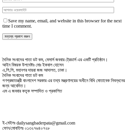
Save my name, email, and website in this browser for the next
time I comment.
দৈনিক সংবাদের পাতা ডট কম, মেসার্স জববার ট্রেডার্স এর একটি প্রতিষ্ঠান।
আইন বিষয়ক উপদেষ্টাঃ মোঃ ইকবাল হোসেন
এ,পি,পি, মহানগর দায়রা জজ আদালত, ঢাকা।
দৈনিক সংবাদের পাতা ডট কম
গণপ্রজাতন্ত্রী বাংলাদেশ সরকার এর তথ্য মন্ত্রণালয়ের অধীনে বিধি মোতাবেক নিবন্ধনের
জন্য আবেদিত।
এম এ জববার কতৃক সম্পাদিত ও প্রকাশিত
ই-মেইলঃ dailysangbaderpata@gmail.com
ফোন/মোবাইলঃ ০১৩২৭৬৪০৭২৮