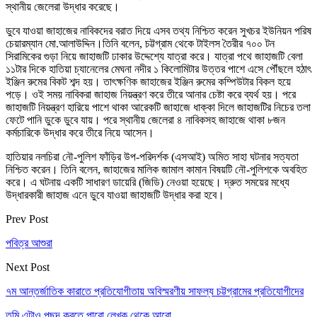
স্থানীয় জেলেরা উদ্ধার করেছে।
ডুবে যাওয়া জাহাজের নাবিকদের বরাত দিয়ে এসব তথ্য নিশ্চিত করেন সুখচর ইউনিয়ন পরিষ
চেয়ারম্যান মো.আলাউদ্দিন।তিনি বলেন, চট্টগ্রাম থেকে টাইলস তৈরীর ৭০০ টন
সিরামিকের গুড়া নিয়ে জাহাজটি ঢাকার উদ্দেশ্যে যাত্রা করে। যাত্রা পথে জাহাজটি বেলা
১১টার দিকে হাতিয়া চ্যানেলের মেঘনা নদীর ১ কিলোমিটার উত্তর পাশে এসে পৌঁছলে হঠাৎ
ইঞ্জিন রুমের বিকট শব্দ হয়। তাৎক্ষণিক জাহাজের ইঞ্জিন রুমের কম্পিউটার বিকল হয়ে
পড়ে। ওই সময় নাবিকরা জাহাজ নিয়ন্ত্রণ করে তীরে আনার চেষ্টা করে ব্যর্থ হয়। পরে
জাহাজটি নিয়ন্ত্রণ হারিয়ে পাশে থাকা আরেকটি জাহাজে ধাক্কা দিলে জাহাজটির নিচের তলা
ফেটে পানি ডুকে ডুবে যায়। পরে স্থানীয় জেলেরা ৪ নাবিকসহ জাহাজে থাকা ৮জন
কর্মচারিকে উদ্ধার করে তীরে নিয়ে আসেন।
হাতিয়ার নলচিরা নৌ-পুলিশ ফাঁড়ির উপ-পরিদর্শক (এসআই) অমিত সাহা ঘটনার সত্যতা
নিশ্চিত করেন। তিনি বলেন, জাহাজের মালিক জামাল কামান বিষয়টি নৌ-পুলিশকে অবহিত
করে। এ ঘটনায় একটি সাধারণ ডায়েরি (জিডি) নেওয়া হয়েছে। দ্রুত সময়ের মধ্যে
উদ্ধারকারী জাহাজ এনে ডুবে যাওয়া জাহাজটি উদ্ধার করা হবে।
Prev Post
পবিত্র আশুরা
Next Post
৭ম আন্তর্জাতিক কারাতে প্রতিযোগীতায় অবিস্মরণীয় সাফল্য চট্টগ্রামের প্রতিযোগীদের
তুমি এটাও পছন্দ করতে পারো
লেখক থেকে আরো