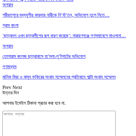
অপরাধ
শরীয়তপুরে মধ্যযুগীয় কায়দায় নারীকে নি’র্যা’তন, অভিযোগ তুলে নিতে…
গ্রাম বাংলা
‘ছাত্রদল এখন ছাত্রলীগের রূপ ধারণ করেছে’: নারায়ণগঞ্জে গণসমাবেশে মাওলানা…
অপরাধ
তোলারাম কলেজ ছাত্রাবাসে হা’মলা-লু’টপাটের অভিযোগ
গণমাধ্যম
মানিক মিয়া ও মামুন ফকিরের সংবাদ সম্মেলনের প্রতিবাদে পাল্টা সংবাদ সম্মেলন
Prev
Next
উত্তর দিন
আপনার ইমেইল ঠিকানা প্রচার করা হবে না.