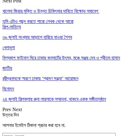
Next Post
খালেদা জিয়ার মুক্তি ও উন্নত চিকিৎসার দাবিতে বিক্ষোভ সমাবেশ
তুমি এটাও পছন্দ করতে পারো
লেখক থেকে আরো
শিল্প-সাহিত্য
৩৬ জুলাই সংখ্যার আড়ালে হারিয়ে যাওয়া শৈশব
খেলাধুলা
বিশ্বকাপ ফাইনাল ঘিরে ঢাকায় কনসার্টের উৎসব, মঞ্চে সঞ্জয় দেব ও প্রীতম হাসান
জাতীয়
রবীন্দ্রনাথকে স্মরণে ঢাকায় ‘শ্রাবণ সন্ধ্যা’ আয়োজন
বিনোদন
২৪ জুলাই শিল্পকলায় রুনা লায়লাকে সম্মাননা, থাকবে একক সঙ্গীতানুষ্ঠান
Prev
Next
উত্তর দিন
আপনার ইমেইল ঠিকানা প্রচার করা হবে না.