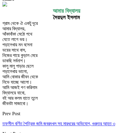
আমার বিদ্যালয়
সৈয়দুল ইসলাম
গ্রাম থেকে ঐ একটু দূরে
আমার বিদ্যালয়,
আঁকাবাঁকা মেঠো পথে
যেতে লাগে ভয়।
পড়ালেখায় মন বসেনা
ভয়ের সাথে বাস,
নিজের পায়ে কুড়াল মেরে
ডাকছি সর্বনাশ।
কালু মালু পাড়ার ছেলে
পড়ালেখায় ভালো,
আমি বোকার জীবন থেকে
নিভে যাচ্ছে আলো।
আমি আজই পণ করিলাম
বিদ্যালয়ে যাবো,
বই আর কলম হাতে তুলে
জীবনটা সাজাবো।
Prev Post
তফসীল বর্ণিত পৈত্রিক জমি জবরদখল সহ মারধরের অভিযোগ, গুরুতর আহত ৩