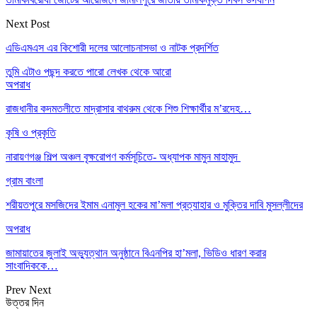
Next Post
এডিএমএস এর কিশোরী দলের আলোচনাসভা ও নাটক প্রদর্শিত
তুমি এটাও পছন্দ করতে পারো
লেখক থেকে আরো
অপরাধ
রাজধানীর কদমতলীতে মাদ্রাসার বাথরুম থেকে শিশু শিক্ষার্থীর ম’রদেহ…
কৃষি ও প্রকৃতি
নারায়ণগঞ্জ শিল্প অঞ্চল বৃক্ষরোপণ কর্মসূচিতে- অধ্যাপক মামুন মাহামুদ
গ্রাম বাংলা
শরীয়তপুরে মসজিদের ইমাম এনামুল হকের মা’মলা প্রত্যাহার ও মুক্তির দাবি মুসল্লীদের
অপরাধ
জামায়াতের জুলাই অভ্যুত্থান অনুষ্ঠানে বিএনপির হা’মলা, ভিডিও ধারণ করার
সাংবাদিককে…
Prev
Next
উত্তর দিন