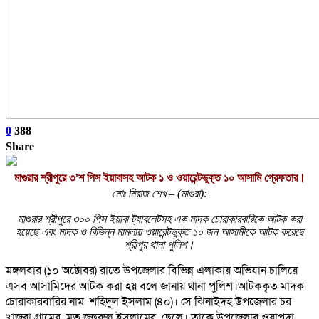
0
388
Share
মাগুরার শ্রীপুরে ৩’শ পিস ইয়াবাসহ আটক ১ ও ওয়ারেন্টভুক্ত ১০ আসামি গ্রেফতার।
মোঃ মিরাজ শেখ – (মাগুরা):
মাগুরার শ্রীপুরে ৩০০ পিস ইয়াবা ট্যাবলেটসহ এক মাদক চোরাকারবারিকে আটক করা
হয়েছে এবং মাদক ও বিভিন্ন মামলায় ওয়ারেন্টভুক্ত ১০ জন আসামীকে আটক করেছে
শ্রীপুর থানা পুলিশ।
মঙ্গলবার (১০ অক্টোবর) রাতে উপজেলার বিভিন্ন এলাকায় অভিযান চালিয়ে
এসব আসামিদের আটক করা হয় বলে জানায় থানা পুলিশ।আটককৃত মাদক
চোরাকারবারির নাম শহিদুল ইসলাম (৪০)। সে ঝিনাইদহ উপজেলার চর
খাজুরা গ্রামের মৃত জহুরুল ইসলামের ছেলে। তাকে উপজেলার ওয়াপদা