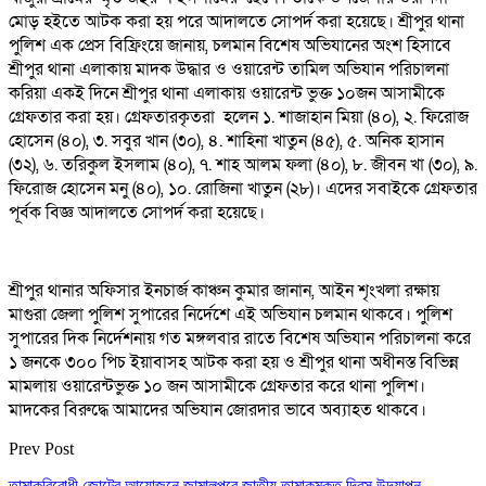
মোড় হইতে আটক করা হয় পরে আদালতে সোপর্দ করা হয়েছে। শ্রীপুর থানা
পুলিশ এক প্রেস বিফ্রিংয়ে জানায়, চলমান বিশেষ অভিযানের অংশ হিসাবে
শ্রীপুর থানা এলাকায় মাদক উদ্ধার ও ওয়ারেন্ট তামিল অভিযান পরিচালনা
করিয়া একই দিনে শ্রীপুর থানা এলাকায় ওয়ারেন্ট ভুক্ত ১০জন আসামীকে
গ্রেফতার করা হয়। গ্রেফতারকৃতরা হলেন ১. শাজাহান মিয়া (৪০), ২. ফিরোজ
হোসেন (৪০), ৩. সবুর খান (৩০), ৪. শাহিনা খাতুন (৪৫), ৫. অনিক হাসান
(৩২), ৬. তরিকুল ইসলাম (৪০), ৭. শাহ আলম ফলা (৪০), ৮. জীবন খা (৩০), ৯.
ফিরোজ হোসেন মনু (৪০), ১০. রোজিনা খাতুন (২৮)। এদের সবাইকে গ্রেফতার
পূর্বক বিজ্ঞ আদালতে সোপর্দ করা হয়েছে।
শ্রীপুর থানার অফিসার ইনচার্জ কাঞ্চন কুমার জানান, আইন শৃংখলা রক্ষায়
মাগুরা জেলা পুলিশ সুপারের নির্দেশে এই অভিযান চলমান থাকবে। পুলিশ
সুপারের দিক নির্দেশনায় গত মঙ্গলবার রাতে বিশেষ অভিযান পরিচালনা করে
১ জনকে ৩০০ পিচ ইয়াবাসহ আটক করা হয় ও শ্রীপুর থানা অধীনস্ত বিভিন্ন
মামলায় ওয়ারেন্টভুক্ত ১০ জন আসামীকে গ্রেফতার করে থানা পুলিশ।
মাদকের বিরুদ্ধে আমাদের অভিযান জোরদার ভাবে অব্যাহত থাকবে।
Prev Post
তামাকবিরোধী জোটের আয়োজনে জামালপুরে জাতীয় তামাকমুক্ত দিবস উদযাপন