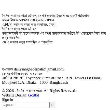
দৈনিক সংবাদের পাতা ডট কম, মেসার্স জববার ট্রেডার্স এর একটি প্রতিষ্ঠান।
আইন বিষয়ক উপদেষ্টাঃ মোঃ ইকবাল হোসেন
এ,পি,পি, মহানগর দায়রা জজ আদালত, ঢাকা।
দৈনিক সংবাদের পাতা ডট কম
গণপ্রজাতন্ত্রী বাংলাদেশ সরকার এর তথ্য মন্ত্রণালয়ের অধীনে বিধি মোতাবেক নিবন্ধনের
জন্য আবেদিত।
এম এ জববার কতৃক সম্পাদিত ও প্রকাশিত
ই-মেইলঃ dailysangbaderpata@gmail.com
ফোন/মোবাইলঃ ০১৩২৭৬৪০৭২৮
কার্যালয়ঃ 28/1/B, Toyanbee Circular Road, B.N. Tower (1st Floor),
Motijheel C/A, Dhaka - 1000, Bangladesh
© 2026 - দৈনিক সংবাদের পাতা. All Rights Reserved.
Website Design:
Goitbd
Sign in