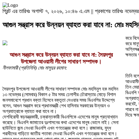
প্রিন্ট এর তারিখঃ অগাস্ট ৭, ২০২৬, ১০:৪৬ এ.এম || প্রকাশের তারিখঃ নভেম্বর
আগুন সন্ত্রাস করে উন্নয়ন ব্যাহত করা যাবে না: মোঃ মহস
করে বিদ
করে মান
অগ্নিসন্
আগুন সন্ত্রাস করে উন্নয়ন ব্যাহত করা যাবে না: সৈয়দপুর
ক্ষমতায
উপজেলা আওয়ামী লীগের সাধারণ সম্পাদক।
নীলফামারী (প্রতিনিধি) মোঃ মাসুদুর রহমান:
তিনি বল
আওয়ামী
তিন মেয়
সৈয়দপুর উপজেলা আওয়ামী লীগের সাধারণ সম্পাদক মোঃ মহসিনুল হক মহসিন
বিএনপি 
১৩ নভেম্বর (সোমবার) বিকাল ৫ টার সময় ঢেলাপীর চৌরাস্তার মোড়ে বিশাল
অগ্রযাত
জনসমাবেশে প্রধান বক্তা হিসেবে বক্তৃতা দেওয়ার সময় বিএনপির উদ্দেশ্যে
করবেই, ক
বলেন, আগুন সন্ত্রাস করে প্রধানমন্ত্রী শেখ হাসিনার সরকারের উন্নয়ন ও
পারবে ন
অগ্রযাত্রাকে ব্যাহত করা যাবে না।
দিয়ে ক্
দেশবিরোধী ষড়যন্ত্রকারী, চক্রান্তকারী বিএনপিকে এদেশের মানুষ প্রত্যাখ্যান
করেছে। বিএনপি জামাতের দুঃশাসনের কথা এদেশের মানুষ ভোলে নাই। সেনা
ছাউনিতে জন্ম নেওয়া বিএনপি এখন গণতন্ত্রের কথা বলে। রাজাকার, যুদ্ধ
পরাধীদের গাড়িতে জাতীয় পতাকা দেওয়া বিএনপি এখন গণতন্ত্রের কথা বলে।