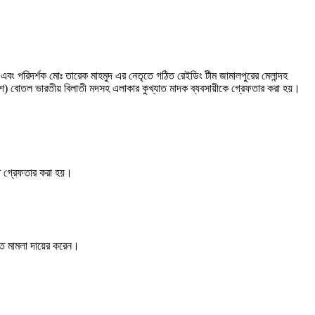
ে এবং পরিদর্শক মোঃ তারেক মাহমুদ এর নেতৃতে গঠিত রেইডিং টীম জামালপুরের মেলান্দহ
িশ) বোতল ভারতীয় বিলাতী মদসহ এলাকার কুখ্যাত মাদক ব্যবসায়ীকে গ্রেফতার করা হয়।
 গ্রেফতার করা হয়।
মিত মামলা দায়ের করেন।