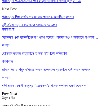
শরীয়তপুরে গ-ন-ধ-র্ষ-নে-র পরে হ”ত্যা”র দায়ে ৫ জনের মৃ”ত্যু”দণ্ড
Next Post
শরীয়তপুরে শিশু ধ”র্ষ”ণে”র মামলার পালাতক আসামি গ্রেফতার
তুমি এটাও পছন্দ করতে পারো
লেখক থেকে আরো
গ্রাম বাংলা
‘ছাত্রদল এখন ছাত্রলীগের রূপ ধারণ করেছে’: নারায়ণগঞ্জে গণসমাবেশে মাওলানা…
অপরাধ
তোলারাম কলেজ ছাত্রাবাসে হা’মলা-লু’টপাটের অভিযোগ
গণমাধ্যম
মানিক মিয়া ও মামুন ফকিরের সংবাদ সম্মেলনের প্রতিবাদে পাল্টা সংবাদ সম্মেলন
অপরাধ
ধর্ষণ মামলায় দোষী সাব্যস্ত ‘তেহেলকা’র সাবেক সম্পাদক তরুণ তেজপাল
Prev
Next
উত্তর দিন
আপনার ইমেইল ঠিকানা প্রচার করা হবে না.