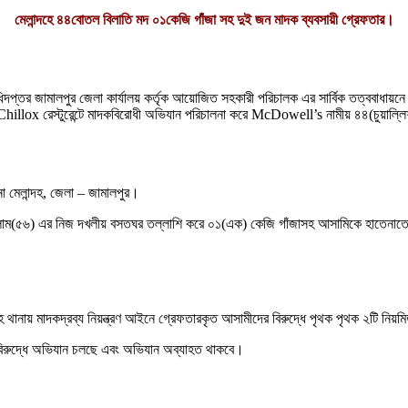
মেলান্দহে ৪৪বোতল বিলাতি মদ ০১কেজি গাঁজা সহ দুই জন মাদক ব্যবসায়ী গ্রেফতার।
অধিদপ্তর জামালপুর জেলা কার্যালয় কর্তৃক আয়োজিত সহকারী পরিচালক এর সার্বিক তত্ববাধায়ন
illox রেস্টুরেন্টে মাদকবিরোধী অভিযান পরিচালনা করে McDowell’s নামীয় ৪৪(চুয়াল্ল
না মেলান্দহ, জেলা – জামালপুর।
াম(৫৬) এর নিজ দখলীয় বসতঘর তল্লাশি করে ০১(এক) কেজি গাঁজাসহ আসামিকে হাতেনাতে
দহ থানায় মাদকদ্রব্য নিয়ন্ত্রণ আইনে গ্রেফতারকৃত আসামীদের বিরুদ্ধে পৃথক পৃথক ২টি নিয়
 বিরুদ্ধে অভিযান চলছে এবং অভিযান অব্যাহত থাকবে।