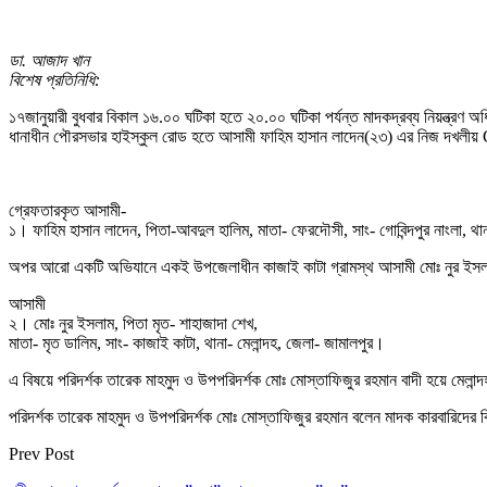
ডা. আজাদ খান
বিশেষ প্রতিনিধি:
১৭জানুয়ারী বুধবার বিকাল ১৬.০০ ঘটিকা হতে ২০.০০ ঘটিকা পর্যন্ত মাদকদ্রব্য নিয়ন্ত্রণ 
ধানাধীন পৌরসভার হাইস্কুল রোড হতে আসামী ফাহিম হাসান লাদেন(২৩) এর নিজ দখলীয় Ch
গ্রেফতারকৃত আসামী-
১। ফাহিম হাসান লাদেন, পিতা-আবদুল হালিম, মাতা- ফেরদৌসী, সাং- গোবিন্দপুর নাংলা, থা
অপর আরো একটি অভিযানে একই উপজেলাধীন কাজাই কাটা গ্রামস্থ আসামী মোঃ নুর ইসল
আসামী
২। মোঃ নুর ইসলাম, পিতা মৃত- শাহাজাদা শেখ,
মাতা- মৃত ডালিম, সাং- কাজাই কাটা, থানা- মেলান্দহ, জেলা- জামালপুর।
এ বিষয়ে পরিদর্শক তারেক মাহমুদ ও উপপরিদর্শক মোঃ মোস্তাফিজুর রহমান বাদী হয়ে মেলান্
পরিদর্শক তারেক মাহমুদ ও উপপরিদর্শক মোঃ মোস্তাফিজুর রহমান বলেন মাদক কারবারিদের
Prev Post