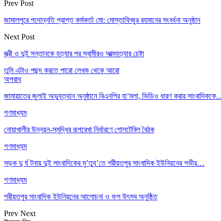
Prev Post
জামালপুরে পদোন্নতি প্রাপ্ত কর্মকর্তা মো: মোস্তাফিজুর রহমানের সংবর্ধনা অনুষ্ঠান
Next Post
স্ত্রী ও দুই সন্তানকে হত্যার পর স্বামীরও আত্মহত্যার চেষ্টা
তুমি এটাও পছন্দ করতে পারো
লেখক থেকে আরো
অপরাধ
জামায়াতের জুলাই অভ্যুত্থান অনুষ্ঠানে বিএনপির হা’মলা, ভিডিও ধারণ করার সাংবাদিকক
গণমাধ্যম
নোয়াখালীর উন্নয়ন-সমৃদ্ধির রূপরেখা নির্ধারণে গোলটেবিল বৈঠক
গণমাধ্যম
সড়ক দু র্ঘ টনায় দুই সাংবাদিকের মৃ’ত্যু’তে শরীয়তপুর সাংবাদিক ইউনিয়নের গভীর…
গণমাধ্যম
শরীয়তপুর সাংবাদিক ইউনিয়নের আলোচনা ও ফল উৎসব অনুষ্ঠিত
Prev
Next