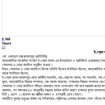
0
368
Share
ই-প্রেস 
মো: এমদাদুল হক(জামালপুর প্রতিনিধি):
আন্তর্জাতিক সাংবাদিক সংগঠন ই-প্রেস ক্লাব এর উদ্যোক্তা ও প্রতিষ্টাতা চেয়ারম্যান 
শোকসভা ও দোয়া মাহফিল অনুষ্ঠিত হয়েছে।
উক্ত শোকসভা ও দোয়া মাহফিলে বিশেষ অতিথি হিসেবে উপস্থিত ছিলেন, আন্তর্জাতিক সাংবা
আরো উপস্থিত ছিলেন,
ই-প্রেস ক্লাব জামালপুর জেলা কমিটির সভাপতি, মোঃ খোরশেদ আলম, সহ সভাপতি, শাহ মোঃ
সুমন, আন্তর্জাতিক বিষয়ক সম্পাদক, মোঃ আলম আহমেদ, গণমাধ্যম বিষয়ক সম্পাদক মোঃ বিলা
শোকসভা ও দোয়া মাহফিলে পবিত্র কোরআন থেকে তেলাওয়াত পাঠ করে মরহুমার রুহের মাগফ
প্রসঙ্গত, গত মঙ্গলবার (৩০ জানুয়ারী) সন্ধ্যায় বার্ধক্য জনিত কারণে ঢাকাস্থ মুগদা হাসপা
তিনি ১ ছেলে ২ মেয়েসহ বহু আত্মীয়-স্বজন ও গুণগ্রাহী রেখে গেছেন।
পরবর্তীতে বুধবার দুপুরের নামাজ পর গাইবান্ধার গোবিন্দগঞ্জ এলাকায় জানাজা শেষে তাঁদের