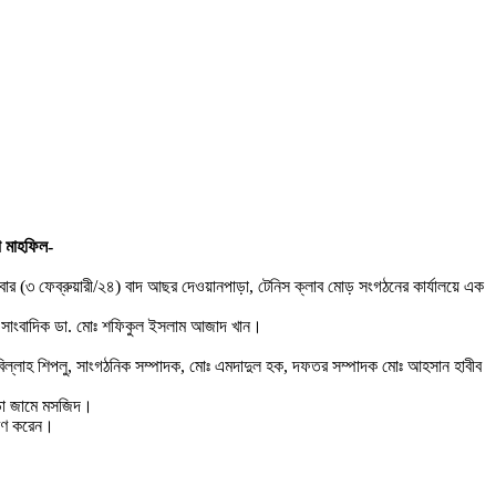
া মাহফিল-
িবার (৩ ফেব্রুয়ারী/২৪) বাদ আছর দেওয়ানপাড়া, টেনিস ক্লাব মোড় সংগঠনের কার্যালয়ে এক
ান, সাংবাদিক ডা. মোঃ শফিকুল ইসলাম আজাদ খান।
বিল্লাহ শিপলু, সাংগঠনিক সম্পাদক, মোঃ এমদাদুল হক, দফতর সম্পাদক মোঃ আহসান হাবীব
ড়া জামে মসজিদ।
ুবরণ করেন।