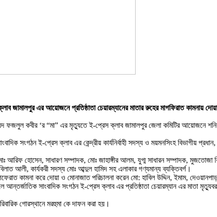
ক্লাব জামালপুর এর আয়োজনে প্রতিষ্ঠাতা চেয়ারম্যানের মাতার রুহের মাগফিরাত কামনায় দোয়
সৈয়দ ফজলুল কবীর ‘র “মা” এর মৃত্যুতে ই-প্রেস ক্লাব জামালপুর জেলা কমিটির আয়োজনে শন
দিক সংগঠন ই-প্রেস ক্লাব এর কেন্দ্রীয় কার্যনির্বাহী সদস্য ও ময়মনসিংহ বিভাগীয় প্রধ
 আরিফ হোসেন, সাধারণ সম্পাদক, মোঃ জাহাঙ্গীর আলম, যুগ্ম সাধারন সম্পাদক, মুজতোজা 
ত আলী, কার্যকরী সদস্য মোঃ আব্দুল হামিদ সহ এলাকার গণ্যমান্য ব্যক্তিবর্গ।
েরাত কামনা করে দোয়া ও মোনাজাত পরিচালনা করেন মো: হাবিল উদ্দিন, ইমাম, দেওয়ানপা
তালে আন্তর্জাতিক সাংবাদিক সংগঠন ই-প্রেস ক্লাব এর প্রতিষ্ঠাতা চেয়ারম্যান এর মাতা মৃত্য
 পারিবারিক গোরস্থানে মরহুমা কে দাফন করা হয়।