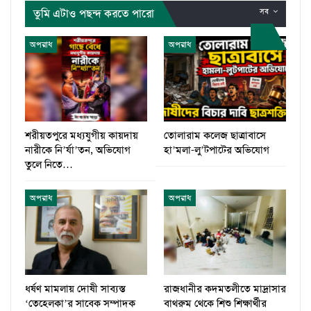
তুমি এটাও পছন্দ করতে পারো
সব
অপরাধ
অপরাধ
শরীয়তপুরে মধ্যযুগীয় কায়দায়
তোলারাম কলেজ ছাত্রাবাসে
নারীকে নি’র্যা’তন, অভিযোগ
হা’মলা-লু’টপাটের অভিযোগ
তুলে নিতে…
অপরাধ
অপরাধ
ধর্ষণ মামলায় দোষী সাব্যস্ত
রাজধানীর কদমতলীতে মাদ্রাসার
‘তেহেলকা’র সাবেক সম্পাদক
বাথরুম থেকে শিশু শিক্ষার্থীর