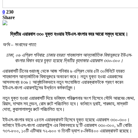
0
230
Share
দ্বিতীয় এয়ারবাস ৩৩০ যুক্ত হওয়ায় ইউএস-বাংলার বহর আরো সমৃদ্ধ হয়েছে।
অর্ণব – সংবাদের পাতা:
ঢাকা, ০৬ এপ্রিল শনিবার: ঢাকার হযরত শাহজালাল আন্তর্জাতিক বিমানবন্দরে ইউএস-
বাংলার বিমান বহরে যুক্ত হয়েছে দ্বিতীয় বৃহদাকার এয়ারবাস ৩৩০-৩০০।
এয়ারবাসটি চীনের গুয়াংজু থেকে আজ শনিবার ৬ এপ্রিল ভোর ৫টা ৩০মিনিটে হযরত
শাহজালাল আন্তর্জাতিক বিমানবন্দরে অবতরণ করে। নতুন যুক্ত হওয়া এয়রবাসের
আসনসংখ্য ৪৩৬। আনুষ্ঠানিকভাবে নতুন সংযোজিত এয়ারক্রাফটকে গ্রহণ করেন
ইউএস-বাংলা এয়ারলাইন্সের উর্ধ্বতন কর্মকর্তাবৃন্দ।
নতুন যুক্ত হওয়া এয়ারবাসটি দিয়ে ভবিষ্যৎ পরিকল্পনার অংশ হিসেবে সৌদি আরবের জেদ্দা,
রিয়াদ, দাম্মাম সহ লন্ডন, রোম রুটে পরিচালিত হবে। বর্তমানে দুবাই, শারজাহ, মাস্কাট
দোহা, কুয়ালালামপুর রুটে পরিচালিত হবে।
ইউএস-বাংলার বহরে ২৪তম এয়ারক্রাফট হিসেবে যুক্ত হয়েছে এয়ারবাস ৩৩০-৩০০।
বর্তমানে ইউএস-বাংলা এয়ারলাইন্স এর বিমানবহরে দু’টি এয়ারবাস ৩৩০-৩০০, ৯টি বোয়িং
৭৩৭-৮০০, ১০টি এটিআর ৭২-৬০০ ও তিনটি ড্যাশ ৮-কিউ৪০০ এয়ারক্রাফট রয়েছে।