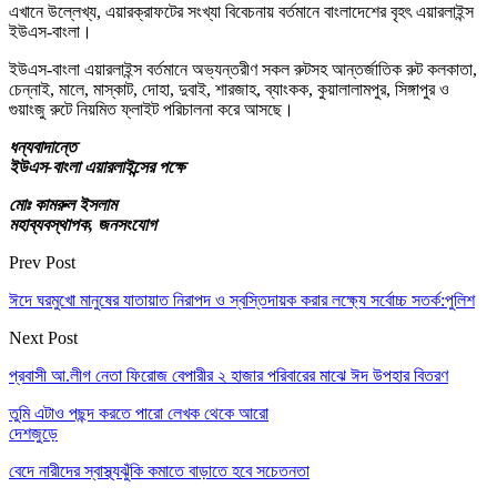
এখানে উল্লেখ্য, এয়ারক্রাফটের সংখ্যা বিবেচনায় বর্তমানে বাংলাদেশের বৃহৎ এয়ারলাইন্স
ইউএস-বাংলা।
ইউএস-বাংলা এয়ারলাইন্স বর্তমানে অভ্যন্তরীণ সকল রুটসহ আন্তর্জাতিক রুট কলকাতা,
চেন্নাই, মালে, মাস্কাট, দোহা, দুবাই, শারজাহ, ব্যাংকক, কুয়ালালামপুর, সিঙ্গাপুর ও
গুয়াংজু রুটে নিয়মিত ফ্লাইট পরিচালনা করে আসছে।
ধন্যবাদান্তে
ইউএস-বাংলা এয়ারলাইন্সের পক্ষে
মোঃ কামরুল ইসলাম
মহাব্যবস্থাপক, জনসংযোগ
Prev Post
ঈদে ঘরমুখো মানুষের যাতায়াত নিরাপদ ও স্বস্তিদায়ক করার লক্ষ্যে সর্বোচ্চ সতর্ক:পুলিশ
Next Post
প্রবাসী আ.লীগ নেতা ফিরোজ বেপারীর ২ হাজার পরিবারের মাঝে ঈদ উপহার বিতরণ
তুমি এটাও পছন্দ করতে পারো
লেখক থেকে আরো
দেশজুড়ে
বেদে নারীদের স্বাস্থ্যঝুঁকি কমাতে বাড়াতে হবে সচেতনতা