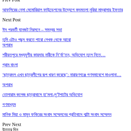
আফসিরের নেসা মেমোরিয়াল ফাউন্ডেশনের উদ্যেগে কদমতলা নুরিয়া মাদ্রাসায় ইফতার
Next Post
ঈদ পরবর্তী যানজট নিরসনে – সমন্বয় সভা
তুমি এটাও পছন্দ করতে পারো
লেখক থেকে আরো
অপরাধ
শরীয়তপুরে মধ্যযুগীয় কায়দায় নারীকে নি’র্যা’তন, অভিযোগ তুলে নিতে…
গ্রাম বাংলা
‘ছাত্রদল এখন ছাত্রলীগের রূপ ধারণ করেছে’: নারায়ণগঞ্জে গণসমাবেশে মাওলানা…
অপরাধ
তোলারাম কলেজ ছাত্রাবাসে হা’মলা-লু’টপাটের অভিযোগ
গণমাধ্যম
মানিক মিয়া ও মামুন ফকিরের সংবাদ সম্মেলনের প্রতিবাদে পাল্টা সংবাদ সম্মেলন
Prev
Next
উত্তর দিন