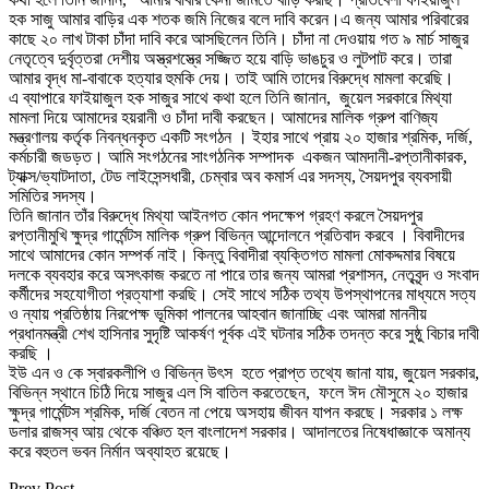
হক সাজু আমার বাড়ির এক শতক জমি নিজের বলে দাবি করেন।এ জন্য আমার পরিবারের
কাছে ২০ লাখ টাকা চাঁদা দাবি করে আসছিলেন তিনি। চাঁদা না দেওয়ায় গত ৯ মার্চ সাজুর
নেতৃত্বে দুর্বৃত্তরা দেশীয় অস্ত্রশস্ত্রে সজ্জিত হয়ে বাড়ি ভাঙচুর ও লুটপাট করে। তারা
আমার বৃদ্ধ মা-বাবাকে হত্যার হুমকি দেয়। তাই আমি তাদের বিরুদ্ধে মামলা করেছি।
এ ব্যাপারে ফাইয়াজুল হক সাজুর সাথে কথা হলে তিনি জানান, জুয়েল সরকারে মিথ্যা
মামলা দিয়ে আমাদের হয়রানী ও চাঁদা দাবী করছেন। আমাদের মালিক গ্রুপ বাণিজ্য
মন্ত্রণালয় কর্তৃক নিবন্ধনকৃত একটি সংগঠন । ইহার সাথে প্রায় ২০ হাজার শ্রমিক, দর্জি,
কর্মচারী জডড়ত। আমি সংগঠনের সাংগঠনিক সম্পাদক একজন আমদানী-রপ্তানীকারক,
ট্যাক্স/ভ্যাটদাতা, টেড লাইসেন্সধারী, চেম্বার অব কমার্স এর সদস্য, সৈয়দপুর ব্যবসায়ী
সমিতির সদস্য।
তিনি জানান তাঁর বিরুদ্ধে মিথ্যা আইনগত কোন পদক্ষেপ গ্রহণ করলে সৈয়দপুর
রপ্তানীমুখি ক্ষুদ্র গার্মেন্টস মালিক গ্রুপ বিভিন্ন আন্দোলনে প্রতিবাদ করবে । বিবাদীদের
সাথে আমাদের কোন সম্পর্ক নাই। কিন্তু বিবাদীরা ব্যক্তিগত মামলা মোকদ্দমার বিষয়ে
দলকে ব্যবহার করে অসৎকাজ করতে না পারে তার জন্য আমরা প্রশাসন, নেতৃবৃন্দ ও সংবাদ
কর্মীদের সহযোগীতা প্রত্যাশা করছি। সেই সাথে সঠিক তথ্য উপস্থাপনের মাধ্যমে সত্য
ও ন্যায় প্রতিষ্ঠায় নিরপেক্ষ ভূমিকা পালনের আহবান জানাচ্ছি এবং আমরা মাননীয়
প্রধানমন্ত্রী শেখ হাসিনার সুদৃষ্টি আকর্ষণ পূর্বক এই ঘটনার সঠিক তদন্ত করে সুষ্ঠু বিচার দাবী
করছি ।
ইউ এন ও কে স্বারকলীপি ও বিভিন্ন উৎস হতে প্রাপ্ত তথ্যে জানা যায়, জুয়েল সরকার,
বিভিন্ন স্থানে চিঠি দিয়ে সাজুর এল সি বাতিল করতেছেন, ফলে ঈদ মৌসুমে ২০ হাজার
ক্ষুদ্র গার্মেন্টস শ্রমিক, দর্জি বেতন না পেয়ে অসহায় জীবন যাপন করছে। সরকার ১ লক্ষ
ডলার রাজস্ব আয় থেকে বঞ্চিত হল বাংলাদেশ সরকার। আদালতের নিষেধাজ্ঞাকে অমান্য
করে বহুতল ভবন নির্মান অব্যাহত রয়েছে।
Prev Post