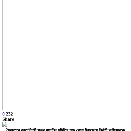
0
232
Share
সৈয়দপুরে রপ্তানিমুখী ক্ষুদ্র গার্মেন্টস সমিতির পক্ষ থেকে উপজেলা নির্বাহী অফিসারকে