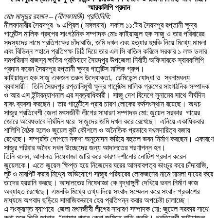
স্মারকলিপি প্রদান
মোঃ মাসুদুর রহমান – (নীলফামারী) প্রতিনিধি:
নীলফামারীর সৈয়দপুর ৯ এপ্রিল ( মঙ্গলবার) সকাল ১১:টায় সৈয়দপুর রপ্তানী ক্ষুদ্র
গার্মেন্টস মালিক গ্রুপের সাংগঠনিক সম্পাদক মোঃ ফাইয়াজুল হক সাজু ও তার পরিবারের
সদস্যদের নামে প্রতিপক্ষের চাঁদাবাজি, জমি দখল এবং হত্যার হুমকি নিয়ে মিথ্যে মামলা
এবং বিভিন্ন স্হানে প্রতিপক্ষ চিঠি দিয়ে তার এল সি বাতিল করিলে সরকার ১ লক্ষ ডলার
সমপরিমান রাজস্ব ক্ষতির প্রতিবাদে সৈয়দপুর উপজেলা নির্বাহী অফিসারকে স্বারকলিপি
প্রদান করেন সৈয়দপুর রপ্তানী ক্ষুদ্র গার্মেন্টস মালিক গ্রুপ।
ফাইয়াজুল হক সাজু একজন তরুন উদ্যোক্তা, রেমিডেন্স যোদ্ধা ও স্বনামধন্য
ব্যবাসায়ী। তিনি সৈয়দপুর রপ্তানিমুখী ক্ষুদ্র গার্মেন্টস মালিক গ্রুপের সাংগঠনিক সম্পাদক
ও আর এস ইন্টারন্যাশনাল এর স্বত্বাধিকারী। সাজু দেশ বিদেশে সুনামের সাথে দীর্ঘদিন
যাবৎ ব্যবসা করছেন। তার গার্মেন্টসে প্রায় চারশ লোকের কর্মসংস্থান রয়েছে। অথচ
সাজুর প্রতিবেশী জেলা মৎসজীবী লীগের সাধারণ সম্পাদক মো: জুয়েল সরকার গায়ের
জোরে অবৈধভাবে দীর্ঘদিন ধরে সাজুদের জমি দখল করে রেখেছে। এনিয়ে একাধিকবার
শালিশি বৈঠক হলেও জুয়েল কুট কৌশলে ও অনৈতিক প্রভাবে দখলদারিত্ব বজায়
রেখেছে। সম্প্রতি গোপনে নকশা অনুমোদন করিয়ে বহুতল ভবন নির্মাণ করছেন। একারণে
সাজুর পরিবার অবৈধ দখল উচ্ছেদের জন্য আদালতের শরণাপন্ন হন।
তিনি বলেন, আদালত নিষেধাজ্ঞা জারি করে কারণ দর্শানোর নোটিশ প্রদান করেন
জুয়েলকে। এতে জুয়েল ক্ষিপ্ত হয়ে নিজেদের ঘরের আসবাবপত্র ভাংচুর করে চাঁদাবাজি,
লুট ও মারপিট করার মিথ্যে অভিযোগে সাজুর পরিবারের লোকজনের নামে মামলা দায়ের করে
তাদের হয়রানি করছে। আদালতের নিষেধাজ্ঞা কে বৃদ্ধাঙ্গুলী দেখিয়ে ভবন নির্মাণ কাজ
অব্যাহত রেখেছে। এমনকি মিথ্যে তথ্য দিয়ে সংবাদ সম্মেলন করে সংবাদ প্রকাশের
মাধ্যমে অপবাদ ছড়িয়ে সামাজিকভাবে হেয় প্রতিপন্ন করার অপচেষ্টা চালাচ্ছে।
এ সংক্রান্ত ব্যাপারে জেলা মৎসজীবী লীগের সাধারণ সম্পাদক মো: জুয়েল সরকার সাথে
কথা হলে তিনি জানান, “আমার বাবার কেনা জমিতে বাড়ি করছি। প্রতিবেশী ফাইয়াজুল