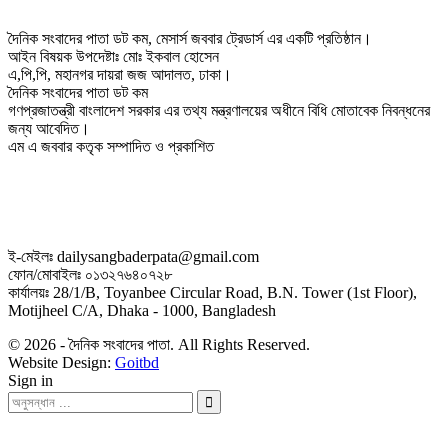
দৈনিক সংবাদের পাতা ডট কম, মেসার্স জববার ট্রেডার্স এর একটি প্রতিষ্ঠান।
আইন বিষয়ক উপদেষ্টাঃ মোঃ ইকবাল হোসেন
এ,পি,পি, মহানগর দায়রা জজ আদালত, ঢাকা।
দৈনিক সংবাদের পাতা ডট কম
গণপ্রজাতন্ত্রী বাংলাদেশ সরকার এর তথ্য মন্ত্রণালয়ের অধীনে বিধি মোতাবেক নিবন্ধনের
জন্য আবেদিত।
এম এ জববার কতৃক সম্পাদিত ও প্রকাশিত
ই-মেইলঃ dailysangbaderpata@gmail.com
ফোন/মোবাইলঃ ০১৩২৭৬৪০৭২৮
কার্যালয়ঃ 28/1/B, Toyanbee Circular Road, B.N. Tower (1st Floor),
Motijheel C/A, Dhaka - 1000, Bangladesh
© 2026 - দৈনিক সংবাদের পাতা. All Rights Reserved.
Website Design:
Goitbd
Sign in