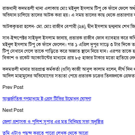
রাজধানী কদমতলী থানা এলাকায় মোঃ মইনুল ইসলাম টিপু কে ফাঁদে ফেলে অর
অভিযান চালিয়ে তাদের আটক করা হয়। এ সময় তাদের কাছ থেকে প্রতারণার ক
আটককৃতরা হলেন- মো. মোঃ রাজীব বেপারী (২৪), দ্বীন ইসলাম ছদ্মনাম শেখ 
সাব-ইন্সপেক্টর সাইফুল ইসলাম জানায়, প্রতারক রাজীব ফোন ব্যাবহার করে কথ
মইনুল ইসলাম টিপু কে ফাঁদে ফেলেন। গত ১ এপ্রিল দুপুর সাড়ে ৩ টার দি
টিপু সেখানে গেলে তাকে গাড়িতে করে অজ্ঞাত স্থানে নিয়ে যান। এরপর তাক
বিকাশ ও রকেট অ্যাকাউন্টের মাধ্যমে প্রায় ৮৫ হাজার টাকার মতো হাতিয়ে ন
কদমতলী থানার ভারপ্রাপ্ত কর্মকর্তা (ওসি) কাজী আবুল কালাম বলেন, দীর্ঘ দ
আদিল মাহামুদের অভিযোগের সত্যতা পেয়ে প্রতারক চক্রের তিনজনকে গ্রেফত
Prev Post
আন্তর্জাতিক গণমাধ্যম ই-প্রেস টিভির উদ্বোধন ঘোষণা
Next Post
জেলা প্রশাসক ও পুলিশ সুপার এর মত বিনিময় সভা অনুষ্ঠিত
তুমি এটাও পছন্দ করতে পারো
লেখক থেকে আরো