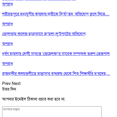
অপরাধ
শরীয়তপুরে মধ্যযুগীয় কায়দায় নারীকে নি’র্যা’তন, অভিযোগ তুলে নিতে…
অপরাধ
তোলারাম কলেজ ছাত্রাবাসে হা’মলা-লু’টপাটের অভিযোগ
অপরাধ
ধর্ষণ মামলায় দোষী সাব্যস্ত ‘তেহেলকা’র সাবেক সম্পাদক তরুণ তেজপাল
অপরাধ
রাজধানীর কদমতলীতে মাদ্রাসার বাথরুম থেকে শিশু শিক্ষার্থীর ম’রদেহ…
Prev
Next
উত্তর দিন
আপনার ইমেইল ঠিকানা প্রচার করা হবে না.