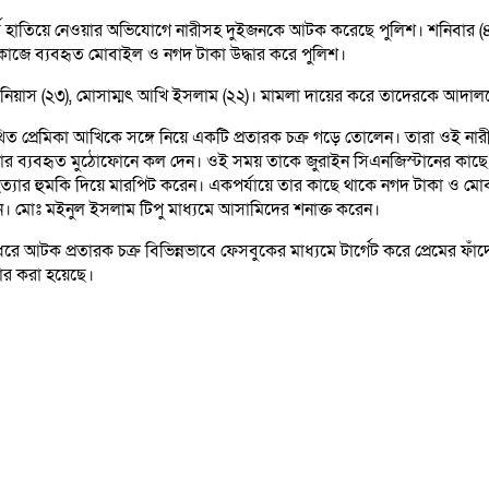
্থ হাতিয়ে নেওয়ার অভিযোগে নারীসহ দুইজনকে আটক করেছে পুলিশ। শনিবার (৪ 
াজে ব্যবহৃত মোবাইল ও নগদ টাকা উদ্ধার করে পুলিশ।
জিনিয়াস (২৩), মোসাম্মৎ আখি ইসলাম (২২)। মামলা দায়ের করে তাদেরকে আদাল
িত প্রেমিকা আখিকে সঙ্গে নিয়ে একটি প্রতারক চক্র গড়ে তোলেন। তারা ওই নার
কে তার ব্যবহৃত মুঠোফোনে কল দেন। ওই সময় তাকে জুরাইন সিএনজিস্টানের ক
ে হত্যার হুমকি দিয়ে মারপিট করেন। একপর্যায়ে তার কাছে থাকে নগদ টাকা ও
েন। মোঃ মইনুল ইসলাম টিপু মাধ্যমে আসামিদের শনাক্ত করেন।
িন ধরে আটক প্রতারক চক্র বিভিন্নভাবে ফেসবুকের মাধ্যমে টার্গেট করে প্রেম
ার করা হয়েছে।