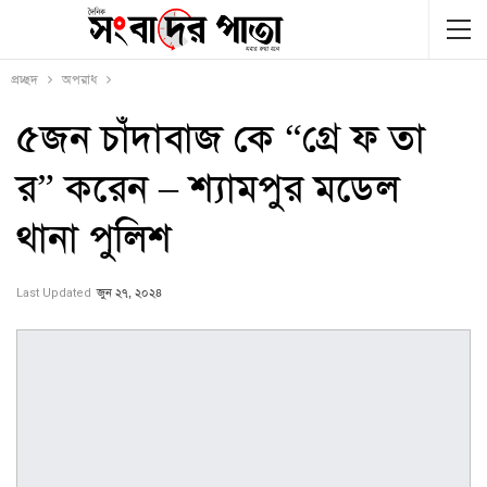
প্রচ্ছদ
অপরাধ
৫জন চাঁদাবাজ কে “গ্রে ফ তা
র” করেন – শ্যামপুর মডেল
থানা পুলিশ
Last Updated
জুন ২৭, ২০২৪