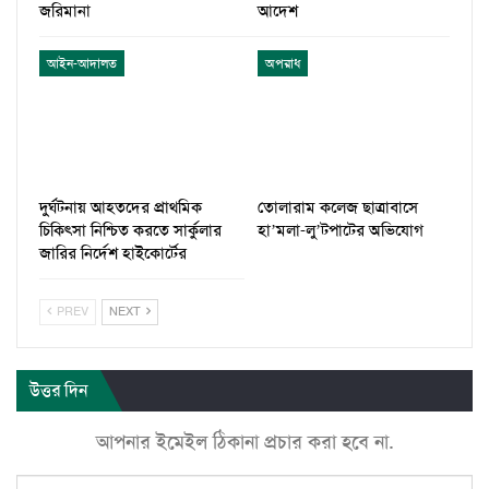
জরিমানা
আদেশ
আইন-আদালত
অপরাধ
দুর্ঘটনায় আহতদের প্রাথমিক
তোলারাম কলেজ ছাত্রাবাসে
চিকিৎসা নিশ্চিত করতে সার্কুলার
হা’মলা-লু’টপাটের অভিযোগ
জারির নির্দেশ হাইকোর্টের
PREV
NEXT
উত্তর দিন
আপনার ইমেইল ঠিকানা প্রচার করা হবে না.