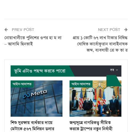
PREV POST
NEXT POST
নোয়াখালীতে পুলিশের ওপর হা ম লা
প্রায় ১ কোটি ৬৭ লাখ টাকার নিষিদ্ধ
– আসামি ছিনতাই
ঘোষিত কার্বোফুরান বালাইনাষক
জব্দ, ব্যবসায়ী গ্রে ফ তা র
তুমি এটাও পছন্দ করতে পারো
সব
আইন-আদালত
আইন-আদালত
শিশু সুরক্ষায় ব্যর্থতার দায়ে
জন্মসূত্রে নাগরিকত্ব সীমিত
মেটাকে ৫৬৭ মিলিয়ন ডলার
করতে ট্রাম্পের নতুন নির্বাহী