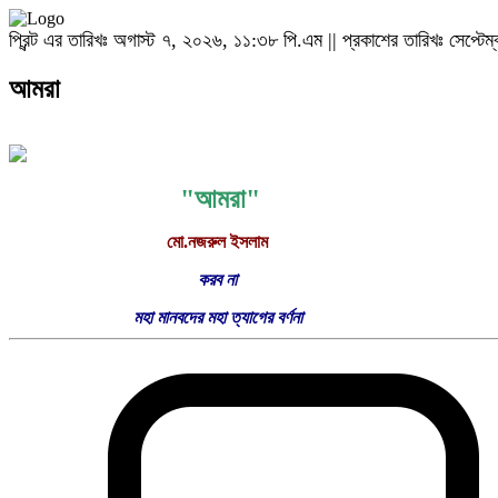
প্রিন্ট এর তারিখঃ অগাস্ট ৭, ২০২৬, ১১:৩৮ পি.এম || প্রকাশের তারিখঃ সেপ্ট
আমরা
"আমরা"
মো.নজরুল ইসলাম
করব না
মহা মানবদের মহা ত্যাগের বর্ণনা