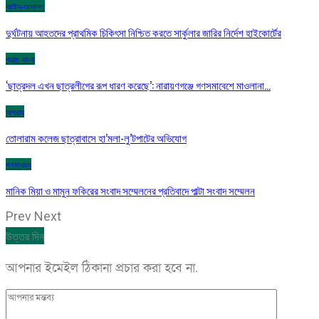
আইন-আদালত
দুর্ঘটনায় আহতদের প্রাথমিক চিকিৎসা নিশ্চিত করতে সার্কুলার জারির নির্দেশ হাইকোর্টের
গ্রাম বাংলা
‘ছাত্রদল এখন ছাত্রলীগের রূপ ধারণ করেছে’: নারায়ণগঞ্জে গণসমাবেশে মাওলানা…
অপরাধ
তোলারাম কলেজ ছাত্রাবাসে হা’মলা-লু’টপাটের অভিযোগ
গণমাধ্যম
মানিক মিয়া ও মামুন ফকিরের সংবাদ সম্মেলনের প্রতিবাদে পাল্টা সংবাদ সম্মেলন
Prev
Next
উত্তর দিন
আপনার ইমেইল ঠিকানা প্রচার করা হবে না.