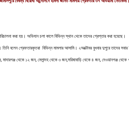
জামালপুরে বৈষম্য বিরোধী আন্দোলনে হামলা জনিত মামলায় গ্রেফতার ৩৭ আওয়ামী নেতাকর্মী
পরিচালনা করা হয়। অভিযান চলা কালে বিভিন্ন স্থান থেকে তাদের গ্রেপ্তার করা হয়েছে।
র। তিনি বলেন গ্রেফতারকৃতরা বিভিন্ন মামলার আসামি। ২অক্টোবর বুধবার দুপুরে তাদের সবা
, মাদারগঞ্জ থেকে ১২ জন, মেলান্দহ থেকে ৩ জন,সরিষাবাড়ি থেকে ৪ জন, দেওয়ানগঞ্জ থেক