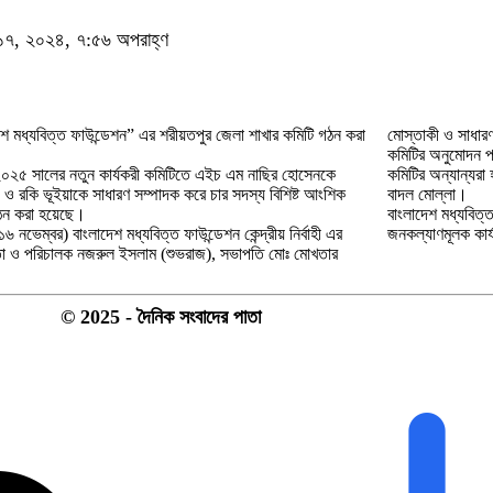
র ১৭, ২০২৪, ৭:৫৬ অপরাহ্ণ
েশ মধ্যবিত্ত ফাউন্ডেশন” এর শরীয়তপুর জেলা শাখার কমিটি গঠন করা
মোস্তাকী ও সাধারণ
কমিটির অনুমোদন প
২৫ সালের নতুন কার্যকরী কমিটিতে এইচ এম নাছির হোসেনকে
কমিটির অন্যান্যরা
 ও রকি ভূইয়াকে সাধারণ সম্পাদক করে চার সদস্য বিশিষ্ট আংশিক
বাদল মোল্লা।
ঠন করা হয়েছে।
বাংলাদেশ মধ্যবিত্
১৬ নভেম্বর) বাংলাদেশ মধ্যবিত্ত ফাউন্ডেশন কেন্দ্রীয় নির্বাহী এর
জনকল্যাণমূলক কার
ঠিতা ও পরিচালক নজরুল ইসলাম (শুভরাজ), সভাপতি মোঃ মোখতার
© 2025 - দৈনিক সংবাদের পাতা