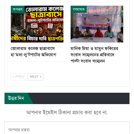
অপরাধ
গণমাধ্যম
তোলারাম কলেজ ছাত্রাবাসে
মানিক মিয়া ও মামুন ফকিরের
হা’মলা-লু’টপাটের অভিযোগ
সংবাদ সম্মেলনের প্রতিবাদে
পাল্টা সংবাদ সম্মেলন
PREV
NEXT
উত্তর দিন
আপনার ইমেইল ঠিকানা প্রচার করা হবে না.