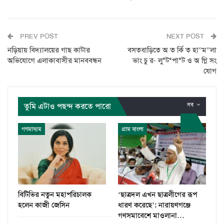
PREV POST
NEXT POST
নড়িয়ায় বিদ্যালয়ের গাছ কাটার
বসতবাড়িতে অ ত র্কি ত হা”ম”লা
অভিযোগে এলাকাবাসীর মানববন্ধন
ভাং চু র- লু*ট*পা*ট ও অ গ্নি সং
যোগ
তুমি এটাও পছন্দ করতে পারো
সব
গণমাধ্যম
গ্রাম বাংলা
বিটিভির নতুন মহাপরিচালক
‘ছাত্রদল এখন ছাত্রলীগের রূপ
হলেন কাজী জেসিন
ধারণ করেছে’: নারায়ণগঞ্জে
গণসমাবেশে মাওলানা…