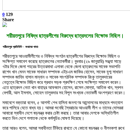
0
129
Share
শরীয়তপুরে নিষিদ্ধ ছাত্রলীগের বিরুদ্ধে ছাত্রদলের বিক্ষোভ মিছিল।
শরীয়তপুর প্রতিনিধি – সংবাদের পাতা:
শরীয়তপুরে আওয়ামীলীগের ও নিষিদ্ধ সংগঠন ছাত্রলীগের বিরুদ্ধে বিক্ষোভ মিছিল ও
সংক্ষিপ্ত সমাবেশ করেছে ছাত্রদলের নেতাকর্মীরা। বুধবার (২৯ জানুয়ারি) সন্ধ্যা সাড়ে
৭টার দিকে জেলা শহরের উত্তরমাথা এলাকা থেকে জেলা ছাত্রদলের সাবেক সভাপতি
রাশেদ খান মেনন সাবেক সাধারন সম্পাদক এইচএম জাকির হোসেন, সাবেক যুগ্ম সাধারণ
সম্পাদক জাহিদ হাসান মান্নান ও সাবেক সাংগঠনিক সম্পাদক রিংকু তালুকদারের
নেতৃত্বে বিক্ষোভ মিছিল করে প্রধান সড়ক প্রদক্ষিণ শেষে সংক্ষিপ্ত সমাবেশ করেন।
এতে ছাত্রদল নেতা খান বাহাদুর আফজাল হোসেন, রাসেল মোল্যা, আতিক খান, স্বপন
বেপারী, আল ইসলাম, সোহেল তালুকদার সহ বিপুল সংখ্যক নেতাকর্মী অংশগ্রহণ করেন।
সমাবেশে বক্তারা বলেন, ৫ আগস্ট শেখ হাসিনা জনগণের আন্দোলনের মাধ্যমে পদত্যাগ
করে পালিয়ে যেতে বাধ্য হয়। আমরা শুনেছি স্বৈরাচার আওয়ামী লীগ ও তাদের দোসররা
আবারো স্বাধীন দেশে ষড়যন্ত্র করার চেষ্টা করছে। তারা আবার দেশকে অস্থিতিশীল
করতে ভিন দেশে পলাতক থেকে কর্মসূচির ঘোষণা দিয়েছে।
তারা আরও বলেন, আমরা স্বাধীনতা টিকিয়ে রাখতে যে কোনো ষড়যন্ত্র ও নীলনকশা রুখে