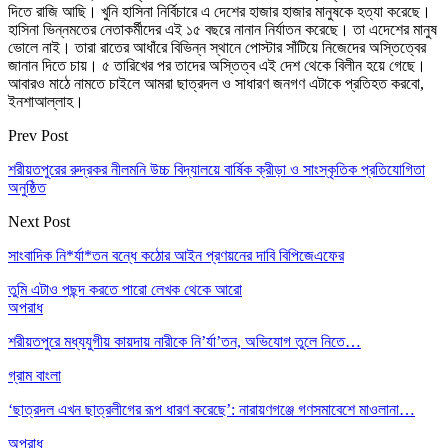
দিতে রাজি আছি। খুনি হাসিনা নির্বিচারে এ দেশের হাজার হাজার মানুষকে হত্যা করেছে।
হাসিনা ভিন্নমতের নেতাকর্মীদের এই ১৫ বছরে নানান নির্যাতন করেছে। তা এদেশের মানুষ
ভোলে নাই। তারা রাতের আধাঁরে বিভিন্ন স্থানে পোস্টার সাঁটিয়ে নিজেদের অস্তিত্বের
জানান দিতে চায়। ৫ তারিখের পর তাদের অস্তিত্ব এই দেশ থেকে বিলীন হয়ে গেছে।
আবারও মাঠে নামতে চাইলে আমরা ছাত্রদল ও সাধারণ জনগণ এটাকে প্রতিহত করবো,
ইনশাআল্লাহ।
Prev Post
শরীয়তপুরের রুদ্রকর নীলমনি উচ্চ বিদ্যালয়ে বার্ষিক ক্রীড়া ও সাংস্কৃতিক প্রতিযোগিতা
অনুষ্ঠিত
Next Post
সাংবাদিক নি*র্যা*তন বন্ধে কঠোর আইন প্রণয়নের দাবি বিপিজেএফের
তুমি এটাও পছন্দ করতে পারো
লেখক থেকে আরো
অপরাধ
শরীয়তপুরে মধ্যযুগীয় কায়দায় নারীকে নি’র্যা’তন, অভিযোগ তুলে নিতে…
গ্রাম বাংলা
‘ছাত্রদল এখন ছাত্রলীগের রূপ ধারণ করেছে’: নারায়ণগঞ্জে গণসমাবেশে মাওলানা…
অপরাধ