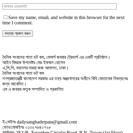
Save my name, email, and website in this browser for the next
time I comment.
দৈনিক সংবাদের পাতা ডট কম, মেসার্স জববার ট্রেডার্স এর একটি প্রতিষ্ঠান।
আইন বিষয়ক উপদেষ্টাঃ মোঃ ইকবাল হোসেন
এ,পি,পি, মহানগর দায়রা জজ আদালত, ঢাকা।
দৈনিক সংবাদের পাতা ডট কম
গণপ্রজাতন্ত্রী বাংলাদেশ সরকার এর তথ্য মন্ত্রণালয়ের অধীনে বিধি মোতাবেক নিবন্ধনের
জন্য আবেদিত।
এম এ জববার কতৃক সম্পাদিত ও প্রকাশিত
ই-মেইলঃ dailysangbaderpata@gmail.com
ফোন/মোবাইলঃ ০১৩২৭৬৪০৭২৮
কার্যালয়ঃ 28/1/B, Toyanbee Circular Road, B.N. Tower (1st Floor),