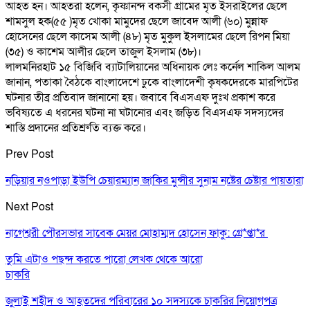
আহত হন। আহতরা হলেন, কৃষ্ণানন্দ বকসী গ্রামের মৃত ইসরাইলের ছেলে
শামসুল হক(৫৫ )মৃত খোকা মামুদের ছেলে জাবেদ আলী (৬০) মুন্নাফ
হোসেনের ছেলে কাসেম আলী (৪৮) মৃত মুকুল ইসলামের ছেলে রিপন মিয়া
(৩৫) ও কাশেম আলীর ছেলে তাজুল ইসলাম (৩৮)।
লালমনিরহাট ১৫ বিজিবি ব্যাটালিয়ানের অধিনায়ক লেঃ কর্নেল শাকিল আলম
জানান, পতাকা বৈঠকে বাংলাদেশে ঢুকে বাংলাদেশী কৃষকদেরকে মারপিটের
ঘটনার তীব্র প্রতিবাদ জানানো হয়। জবাবে বিএসএফ দুঃখ প্রকাশ করে
ভবিষ্যতে এ ধরনের ঘটনা না ঘটানোর এবং জড়িত বিএসএফ সদস্যদের
শাস্তি প্রদানের প্রতিশ্রুতি ব্যক্ত করে।
Prev Post
নড়িয়ার নওপাড়া ইউপি চেয়ারম্যান জাকির মুন্সীর সুনাম নষ্টের চেষ্টার পায়তারা
Next Post
নাগেশ্বরী পৌরসভার সাবেক মেয়র মোহাম্মদ হোসেন ফাকু: গ্রে*প্তা*র
তুমি এটাও পছন্দ করতে পারো
লেখক থেকে আরো
চাকরি
জুলাই শহীদ ও আহতদের পরিবারের ১০ সদস্যকে চাকরির নিয়োগপত্র