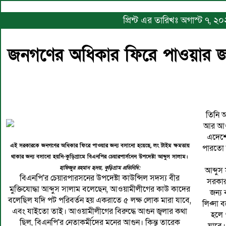
প্রিন্ট এর তারিখঃ অগাস্ট ৭, ২
জনগণের অধিকার ফিরে পাওয়ার জন
তিনি 
আর আওয়
এদেশে
এই সরকারকে জনগণের অধিকার ফিরে পাওয়ার জন্য বসানো হয়েছে, লং টাইম ক্ষমতায়
পারতো 
থাকার জন্য বসানো হয়নি-কুড়িগ্রামে বিএনপির চেয়ারপার্সনেন উপদেষ্টা আব্দুস সালাম।
হাফিজুর রহমান হৃদয়, কুড়িগ্রাম প্রতিনিধি:
আব্দু
বিএনপি'র চেয়ারপারসনের উপদেষ্টা কাউন্সিল সদস্য বীর
সরকার
মুক্তিযোদ্ধা আব্দুস সালাম বলেছেন, আওয়ামীলীগের কাউ কাদের
জন্য
বলেছিল যদি পট পরিবর্তন হয় একরাতে ৫ লক্ষ লোক মারা যাবে,
লিপ্সা 
এবং যাইতো তাই। আওয়ামীলীগের বিরুদ্ধে আগুন জ্বলার কথা
হলে 
ছিল, বিএনপি'র নেতাকর্মীদের মনের আগুন। কিন্তু তারেক