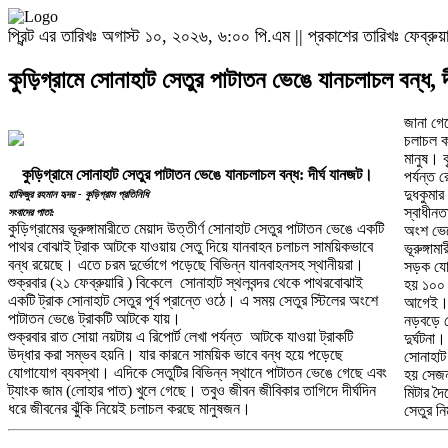
প্রিন্ট এর তারিখঃ অগাস্ট ১০, ২০২৬, ৬:০০ পি.এম || প্রকাশের তারিখঃ ফেব্রুয়
কুড়িগ্রামে সোনাহাট সেতুর পাটাতন ভেঙে যানচলাচল বন্ধ, দ
জানা গেছ
চলাচল ক
মানুষ। 
কুড়িগ্রামে সোনাহাট সেতুর পাটাতন ভেঙে যানচলাচল বন্ধ: দীর্ঘ যানজট।
পর্যন্ত
দুধকুমার
হাফিজুর রহমান হৃদয় - কুড়িগ্রাম প্রতিনিধি
স্বাধীনত
সংবাদের পাতা:
কুড়িগ্রামের ভূরুঙ্গামারীতে মেয়াদ উত্তীর্ণ সোনাহাট সেতুর পাটাতন ভেঙে একটি
অংশ ভেঙ
পাথর বোঝাই ট্রাক আটকে যাওয়ায় সেতু দিয়ে যানবাহন চলাচল সাময়িকভাবে
ভূরুঙ্গা
বন্ধ রয়েছে। এতে চরম দুর্ভোগে পড়েছে বিভিন্ন যানবাহনসহ স্থানীয়রা।
সড়ক যোগ
শুক্রবার (২১ ফেব্রুয়ারি ) বিকেলে সোনাহাট স্থলবন্দর থেকে পাথরবোঝাই
হয় ১০০ 
একটি ট্রাক সোনাহাট সেতুর পূর্ব প্রান্তে ওঠে। এ সময় সেতুর স্টিলের অংশে
আগেই
পাটাতন ভেঙে ট্রাকটি আটকে যায়।
নড়বড়ে স
শুক্রবার রাত সোয়া নয়টায় এ রিপোর্ট লেখা পর্যন্ত আটকে যাওয়া ট্রাকটি
দুর্ঘটনা
উদ্ধার করা সম্ভব হয়নি। যার কারনে সাময়িক ভাবে বন্ধ হয়ে পড়েছে
সোনাহাট 
যোগাযোগ ব্যবস্থা। এদিকে সেতুটির বিভিন্ন স্থানে পাটাতন ভেঙে গেছে এবং
হয় সেজন্
ট্যাংক জাম (লোহার পাত) খুলে গেছে। তবুও জীবন জীবিকার তাগিদে দীর্ঘদিন
মিটার দৈ
ধরে জীবনের ঝুঁকি নিয়েই চলাচল করছে মানুষজন।
সেতুর নি