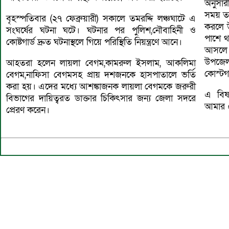
অনুসা
সময় ত
বৃহস্পতিবার (২৭ ফেব্রুয়ারী) সকালে তমরদ্দি লঞ্চঘাটে এ
করলে উ
সংঘর্ষের ঘটনা ঘটে। ঘটনার পর পুলিশ,নৌবাহিনী ও
পাশে থ
কোষ্টগার্ড দ্রুত ঘটনাস্থলে গিয়ে পরিস্থিতি নিয়ন্ত্রণে আনে।
আসলে 
উপজেল
আহতরা হলেন লায়লা বেগম,কামরুল ইসলাম, আকলিমা
কোস্টগা
বেগম,নাফিসা বেগমসহ প্রায় দশজনকে হাসপাতালে ভর্তি
করা হয়। এদের মধ্যে আশঙ্কাজনক লায়লা বেগমকে জরুরী
এ বিষ
বিভাগের দায়িত্বরত ডাক্তার চিকিৎসার জন্য জেলা সদরে
আমার ক
প্রেরণ করেন।