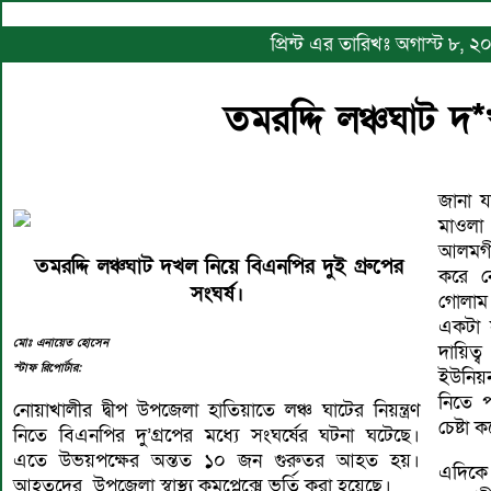
প্রিন্ট এর তারিখঃ অগাস্ট ৮, 
তমরদ্দি লঞ্চঘাট দ*
জানা য
মাওলা
আলমগীর
তমরদ্দি লঞ্চঘাট দখল নিয়ে বিএনপির দুই গ্রুপের
করে ন
সংঘর্ষ।
গোলাম
একটা 
মোঃ এনায়েত হোসেন
দায়িত্
স্টাফ রিপোর্টার:
ইউনিয়
নিতে প
নোয়াখালীর দ্বীপ উপজেলা হাতিয়াতে লঞ্চ ঘাটের নিয়ন্ত্রণ
চেষ্টা
নিতে বিএনপির দু’গ্রপের মধ্যে সংঘর্ষের ঘটনা ঘটেছে।
এতে উভয়পক্ষের অন্তত ১০ জন গুরুতর আহত হয়।
এদিকে
আহতদের উপজেলা স্বাস্থ্য কমপ্লেক্সে ভর্তি করা হয়েছে।