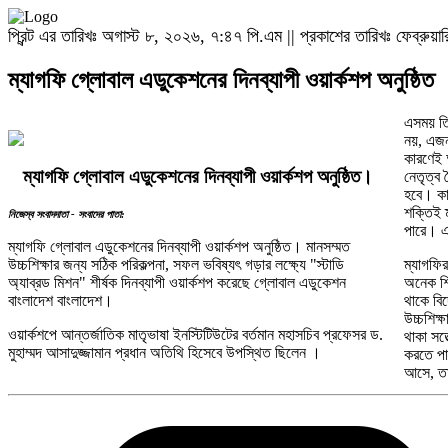
প্রিন্ট এর তারিখঃ অগাস্ট ৮, ২০২৬, ৭:৪৭ পি.এম || প্রকাশের তারিখঃ ফেব্রুয
ম্যাগফি গ্লোবাল এডুকেশনের দিনব্যাপী ওয়ার্কশপ অনুষ্ঠিত
এসময় তিন
নয়, এজন
কারণেই 
ম্যাগফি গ্লোবাল এডুকেশনের দিনব্যাপী ওয়ার্কশপ অনুষ্ঠিত।
নেতৃত্ব
হবে। কার
শক্তিই ম
নিজেস্ব সংবাদদাতা - সংবাদের পাতা:
পারে। এ
ম্যাগফি গ্লোবাল এডুকেশনের দিনব্যাপী ওয়ার্কশপ অনুষ্ঠিত। মানসম্মত
উচ্চশিক্ষার জন্য সঠিক পরিকল্পনা, সফল ভবিষ্যৎ গড়ার লক্ষ্যে "স্টাডি
ম্যাগফি
অ্যাব্রড মিশন" শীর্ষক দিনব্যাপী ওয়ার্কশপ করেছে গ্লোবাল এডুকেশন
অনেক শিক
বাংলাদেশ বাংলাদেশ।
থাকে বি
উচ্চশিক্
ওয়ার্কশপে আন্তর্জাতিক মাতৃভাষা ইনস্টিটিউটের বর্তমান মহাসচিব প্রফেসর ড.
থাকা সত্
মুহাম্মদ আসাদুজ্জামান প্রধান অতিথি হিসেবে উপস্থিত ছিলেন ।
করতে পার
আসে, তা