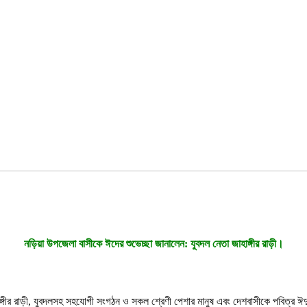
নড়িয়া উপজেলা বাসীকে ঈদের শুভেচ্ছা জানালেন: যুবদল নেতা জাহাঙ্গীর রাড়ী।
গীর রাড়ী, যুবদলসহ সহযোগী সংগঠন ও সকল শ্রেণী পেশার মানুষ এবং দেশবাসীকে পবিত্র ঈদ