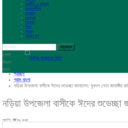
অর্থনীতি ও বানির্জ্য
আন্তর্জাতিক
দেশজুড়ে
খেলাধুলা
বিনোদন
শিক্ষা
স্বাস্থ্য
পরিবার বর্গ
পোস্ট
বিভাগ
ট্যাগ
প্রচ্ছদ
গ্রাম বাংলা
নড়িয়া উপজেলা বাসীকে ঈদের শুভেচ্ছা জানালেন: যুবদল নেতা জাহাঙ্গীর রা
নড়িয়া উপজেলা বাসীকে ঈদের শুভেচ্ছা জা
প্রকাশিত:
মার্চ ৩১, ২০২৫