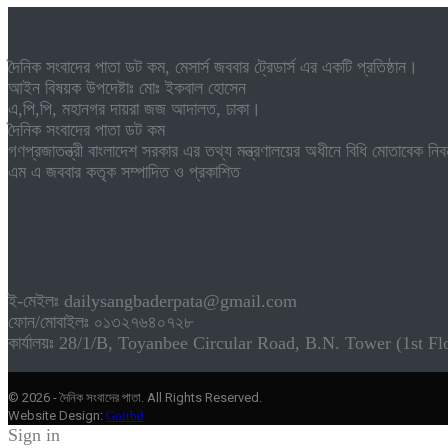
দৈনিক সংবাদের পাতা ডট কম, মেসার্স জববার ট্রেডার্স এর একটি প্রতিষ্ঠান।
আইন বিষয়ক উপদেষ্টাঃ মোঃ ইকবাল হোসেন
এ,পি,পি, মহানগর দায়রা জজ আদালত, ঢাকা।
দৈনিক সংবাদের পাতা ডট কম
গণপ্রজাতন্ত্রী বাংলাদেশ সরকার এর তথ্য মন্ত্রণালয়ের অধীনে বিধি মোতাবেক 
এম এ জববার কতৃক সম্পাদিত ও প্রকাশিত
ই-মেইলঃ dailysangbaderpata@gmail.com
ফোন/মোবাইলঃ ০১৩২৭৬৪০৭২৮
কার্যালয়ঃ 28/1/B, Toyanbee Circular Road, B.N. Tower (1st F
© 2026 - দৈনিক সংবাদের পাতা. All Rights Reserved.
Website Design:
Goitbd
Sign in