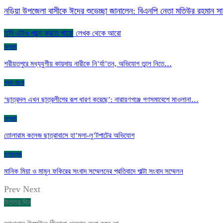
নড়িয়া উপজেলা বাসীকে ঈদের শুভেচ্ছা জানালেন: বিএনপি নেতা মতিউর রহমান স
তুমি এটাও পছন্দ করতে পারো
লেখক থেকে আরো
অপরাধ
শরীয়তপুরে মধ্যযুগীয় কায়দায় নারীকে নি’র্যা’তন, অভিযোগ তুলে নিতে…
গ্রাম বাংলা
‘ছাত্রদল এখন ছাত্রলীগের রূপ ধারণ করেছে’: নারায়ণগঞ্জে গণসমাবেশে মাওলানা…
অপরাধ
তোলারাম কলেজ ছাত্রাবাসে হা’মলা-লু’টপাটের অভিযোগ
গণমাধ্যম
মানিক মিয়া ও মামুন ফকিরের সংবাদ সম্মেলনের প্রতিবাদে পাল্টা সংবাদ সম্মেলন
Prev
Next
উত্তর দিন