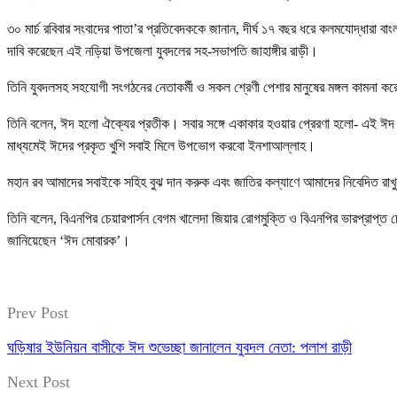
৩০ মার্চ রবিবার সংবাদের পাতা’র প্রতিবেদককে জানান, দীর্ঘ ১৭ বছর ধরে কলমযোদ্ধারা ব
দাবি করেছেন এই নড়িয়া উপজেলা যুবদলের সহ-সভাপতি জাহাঙ্গীর রাড়ী।
তিনি যুবদলসহ সহযোগী সংগঠনের নেতাকর্মী ও সকল শ্রেণী পেশার মানুষের মঙ্গল কামনা কর
তিনি বলেন, ঈদ হলো ঐক্যের প্রতীক। সবার সঙ্গে একাকার হওয়ার প্রেরণা হলো- এই ঈদ।
মাধ্যমেই ঈদের প্রকৃত খুশি সবাই মিলে উপভোগ করবো ইনশাআল্লাহ।
মহান রব আমাদের সবাইকে সহিহ বুঝ দান করুক এবং জাতির কল্যাণে আমাদের নিবেদিত রা
তিনি বলেন, বিএনপির চেয়ারপার্সন বেগম খালেদা জিয়ার রোগমুক্তি ও বিএনপির ভারপ্রাপ্ত চেয়
জানিয়েছেন ‘ঈদ মোবারক’।
Prev Post
ঘড়িষার ইউনিয়ন বাসীকে ঈদ শুভেচ্ছা জানালেন যুবদল নেতা: পলাশ রাড়ী
Next Post