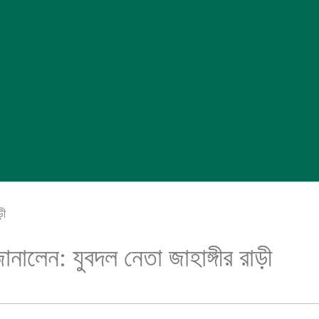
ড়ী
নালেন: যুবদল নেতা জাহাঙ্গীর রাড়ী