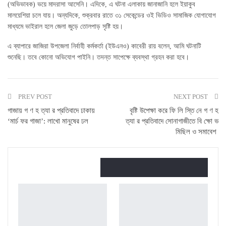
(অভিভাবক) ভয়ে মাদরাসা আসেনি। এদিকে, এ ঘটনা এলাকায় জানাজানি হলে ইয়াকুব
মালয়েশিয়া চলে যায়। অন্যদিকে, শুক্রবার রাতে ৩১ সেকেন্ডের ওই ভিডিও সামাজিক যোগাযোগ
মাধ্যমে ভাইরাল হলে জেলা জুড়ে তোলপাড় সৃষ্টি হয়।
এ ব্যাপারে জাজিরা উপজেলা নির্বাহী কর্মকর্তা (ইউএনও) কাবেরী রায় বলেন, আমি ঘটনাটি
শুনেছি। তবে কোনো অভিযোগ পাইনি। তদন্ত সাপেক্ষে ব্যবস্থা গ্রহন করা হবে।
PREV POST
NEXT POST
গাজায় গ ণ হ ত্যা র প্রতিবাদে ঢাকায়
বৃষ্টি উপেক্ষা করে ফি লি স্তি নে গ ণ হ
‘মার্চ ফর গাজা’: লাখো মানুষের ঢল
ত্যা র প্রতিবাদে সোনাগাজীতে বি ক্ষো ভ
মিছিল ও সমাবেশ
তুমি এটাও পছন্দ করতে পারো