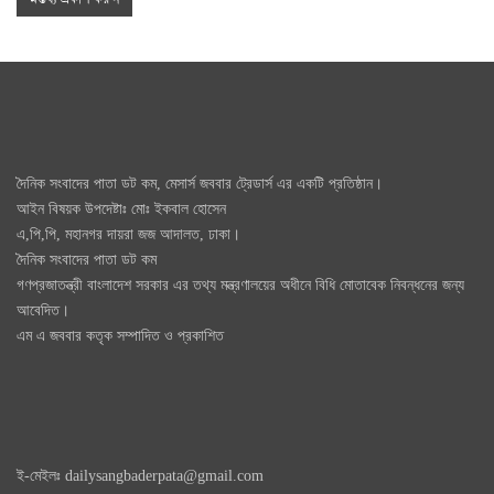
দৈনিক সংবাদের পাতা ডট কম, মেসার্স জববার ট্রেডার্স এর একটি প্রতিষ্ঠান।
আইন বিষয়ক উপদেষ্টাঃ মোঃ ইকবাল হোসেন
এ,পি,পি, মহানগর দায়রা জজ আদালত, ঢাকা।
দৈনিক সংবাদের পাতা ডট কম
গণপ্রজাতন্ত্রী বাংলাদেশ সরকার এর তথ্য মন্ত্রণালয়ের অধীনে বিধি মোতাবেক নিবন্ধনের জন্য
আবেদিত।
এম এ জববার কতৃক সম্পাদিত ও প্রকাশিত
ই-মেইলঃ dailysangbaderpata@gmail.com