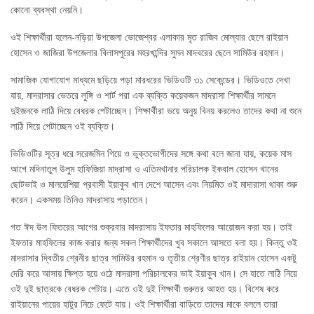
কোনো ব্যবস্থা নেয়নি।
ওই শিক্ষার্থীরা হলেন-নড়িয়া উপজেলা ভোজেশ্বর এলাকার মৃত রাজিব মোল্যার ছেলে রাইয়ান
হোসেন ও জাজিরা উপজেলার বিলাসপুরের মহরখান্দির সুমন মাদবরের ছেলে সামিউর রহমান।
সামাজিক যোগাযোগ মাধ্যমে ছড়িয়ে পড়া মারধরের ভিডিওটি ৩১ সেকেন্ডের। ভিডিওতে দেখা
যায়, মাদরাসার ভেতরে লুঙ্গি ও শার্ট পরা এক ব্যক্তি কয়েকজন মাদরাসা শিক্ষার্থীর সামনে
দুইজনকে লাঠি দিয়ে বেধরক পেটাচ্ছেন। শিক্ষার্থীরা ভয়ে অনুয় বিনয় করলেও তাদের কথা না শুনে
লাঠি দিয়ে পেটাচ্ছেন ওই ব্যক্তি।
ভিডিওটির সূত্র ধরে সরেজমিন গিয়ে ও ভুক্তভোগীদের সঙ্গে কথা বলে জানা যায়, কয়েক মাস
আগে মদিনাতুল উলুম হাফিজিয়া মাদ্রাসা ও এতিমখানার পরিচালক ইকবাল হোসেন খানের
ছোটভাই ও মালয়েশিয়া প্রবাসী ইয়াকুব খান দেশে আসেন এবং নিয়মিত ওই মাদারাসা থাকা শুরু
করেন। একসময় তিনিও মাদরাসায় পড়াতেন।
গত ঈদ উল ফিতরের আগের শুক্রবার মাদরাসায় ইফতার মাহফিলের আয়োজন করা হয়। তাই
ইফতার মাহফিলের কাজ করার জন্য সকল শিক্ষার্থীদের খুব সকালে আসতে বলা হয়। কিন্তু ওই
মাদরাসার দ্বিতীয় শ্রেনীর ছাত্র সামিউর রহমান ও তৃতীয় শ্রেণীর ছাত্র রাইয়ান হোসেন একটু
দেরি করে আসায় ক্ষিপ্ত হয়ে ওঠে মাদরাসা পরিচালকের ভাই ইয়াকুব খান। সে হাতে লাঠি নিয়ে
ওই দুই ছাত্রকে বেধরক পেটায়। এতে ওই দুই শিক্ষার্থী গুরুতর আহত হয়। বিশেষ করে
রাইয়ানের পায়ের হাটুর নিচে ফেটে যায়। ওই শিক্ষার্থীরা বাড়িতে তাদের মাকে বললে তারা