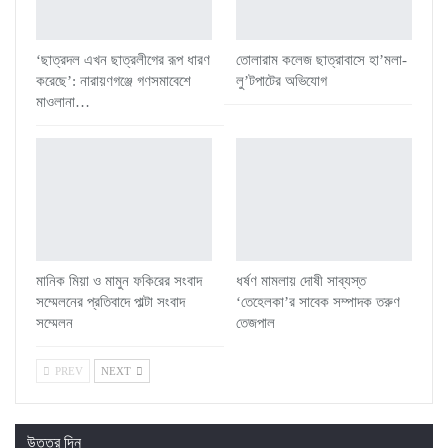
‘ছাত্রদল এখন ছাত্রলীগের রূপ ধারণ
তোলারাম কলেজ ছাত্রাবাসে হা’মলা-
করেছে’: নারায়ণগঞ্জে গণসমাবেশে
লু’টপাটের অভিযোগ
মাওলানা…
মানিক মিয়া ও মামুন ফকিরের সংবাদ
ধর্ষণ মামলায় দোষী সাব্যস্ত
সম্মেলনের প্রতিবাদে পাল্টা সংবাদ
‘তেহেলকা’র সাবেক সম্পাদক তরুণ
সম্মেলন
তেজপাল
PREV
NEXT
উত্তর দিন