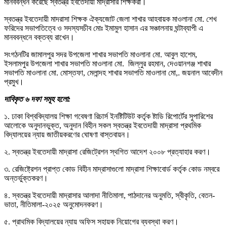
মানববন্ধন করেছে স্বতন্ত্র ইবতেদায়ী মাদ্রাসার শিক্ষকরা।
স্বতন্ত্র ইবতেদায়ী মাদরাসা শিক্ষক ঐক্যজোট জেলা শাখার আহবায়ক মাওলানা মো. শেখ
ফরিদের সভাপতিত্বে ও সদস্যসচীব মোঃ ইমামুল হাসান এর সঞ্চালনায় ঘন্টাব্যাপী এ
মানববন্ধনে বক্তব্য রাখেন।
সংগঠনটির জামালপুর সদর উপজেলা শাখার সভাপতি মাওলানা মো. আবুল হাশেম,
ইসলামপুর উপজেলা শাখার সভাপতি মাওলানা মো. জিল্লুর রহমান, দেওয়ানগঞ্জ শাখার
সভাপতি মাওলানা মো. মোস্তফা, মেলান্দহ শাখার সভাপতি মাওলানা মো,. জয়নাল আবেদীন
প্রমুখ।
দাবিকৃত ৬ দফা সমূহ হলো:
১. ঢাকা বিশ্ববিদ্যালয় শিক্ষা গবেষণা রিচার্স ইনষ্টিটিউট কর্তৃক ষ্টাডি রিপোর্টের সুপারিশের
আলোকে অনুদানভুক্ত, অনুদান বিহীন সকল স্বতন্ত্র ইবতেদায়ী মাদ্রাসা প্রথমিক
বিদ্যালয়ের ন্যায় জাতীয়করণের ঘোষণা বাস্তবায়ন।
২. স্বতন্ত্র ইবতেদায়ী মাদ্রাসা রেজিট্রেশন স্থগিত আদেশ ২০০৮ প্রত্যাহার করণ।
৩. রেজিষ্ট্রেশন প্রাপ্ত কোড বিহীন মাদ্রাসাগুলো মাদ্রাসা শিক্ষাবোর্ড কর্তৃক কোড নম্বরে
অন্তর্ভুক্তকরণ।
৪. স্বতন্ত্র ইবতেদায়ী মাদ্রাসার আলাদা নীতিমালা, পাঠদানের অনুমতি, স্বীকৃতি, বেতন-
ভাতা, নীতিমালা-২০২৫ অনুমোদনকরণ।
৫. প্রাথমিক বিদ্যালয়ের ন্যায় অফিস সহায়ক নিয়োগের ব্যবস্থা করণ।