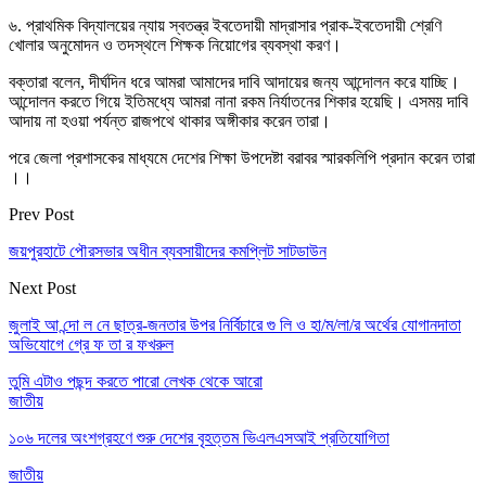
৬. প্রাথমিক বিদ্যালয়ের ন্যায় স্বতন্ত্র ইবতেদায়ী মাদ্রাসার প্রাক-ইবতেদায়ী শ্রেণি
খোলার অনুমোদন ও তদস্থলে শিক্ষক নিয়োগের ব্যবস্থা করণ।
বক্তারা বলেন, দীর্ঘদিন ধরে আমরা আমাদের দাবি আদায়ের জন্য আন্দোলন করে যাচ্ছি।
আন্দোলন করতে গিয়ে ইতিমধ্যে আমরা নানা রকম নির্যাতনের শিকার হয়েছি। এসময় দাবি
আদায় না হওয়া পর্যন্ত রাজপথে থাকার অঙ্গীকার করেন তারা।
পরে জেলা প্রশাসকের মাধ্যমে দেশের শিক্ষা উপদেষ্টা বরাবর স্মারকলিপি প্রদান করেন তারা
।।
Prev Post
জয়পুরহাটে পৌরসভার অধীন ব্যবসায়ীদের কমপ্লিট সাটডাউন
Next Post
জুলাই আ ন্দো ল নে ছাত্র-জনতার উপর নির্বিচারে গু লি ও হা/ম/লা/র অর্থের যোগানদাতা
অভিযোগে গ্রে ফ তা র ফখরুল
তুমি এটাও পছন্দ করতে পারো
লেখক থেকে আরো
জাতীয়
১০৬ দলের অংশগ্রহণে শুরু দেশের বৃহত্তম ভিএলএসআই প্রতিযোগিতা
জাতীয়