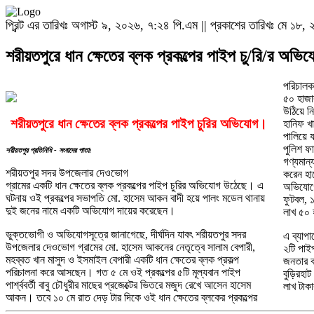
প্রিন্ট এর তারিখঃ অগাস্ট ৯, ২০২৬, ৭:২৪ পি.এম || প্রকাশের তারিখঃ মে ১৮
শরীয়তপুরে ধান ক্ষেতের ব্লক প্রকল্পের পাইপ চু/রি/র অভি
পরিচালক
৫০ হাজার
উঠিয়ে ন
শরীয়তপুরে ধান ক্ষেতের ব্লক প্রকল্পের পাইপ চুরির অভিযোগ।
হানিফ খ
পালিয়ে 
পুলিশ ফ
শরীয়তপুর প্রতিনিধি - সংবাদের পাতা:
গণ্যমান
শরীয়তপুর সদর উপজেলার দেওভোগ
করেন হ
গ্রামের একটি ধান ক্ষেতের ব্লক প্রকল্পের পাইপ চুরির অভিযোগ উঠেছে। এ
অভিযোগে
ঘটনায় ওই প্রকল্পের সভাপতি মো. হাসেম আকন বাদী হয়ে পালং মডেল থানায়
ফুটবল, ১
দুই জনের নামে একটি অভিযোগ দায়ের করেছেন।
লাখ ৫০ 
ভুক্তভোগী ও অভিযোগসূত্রে জানাগেছে, দীর্ঘদিন যাবৎ শরীয়তপুর সদর
এ ব্যাপ
উপজেলার দেওভোগ গ্রামের মো. হাসেম আকনের নেতৃত্বে সালাম বেপারী,
২টি পাই
মহব্বত খান মাসুদ ও ইসমাইল বেপারী একটি ধান ক্ষেতের ব্লক প্রকল্প
জনতার ক
পরিচালনা করে আসছেন। গত ৫ মে ওই প্রকল্পের ৫টি মূল্যবান পাইপ
বুড়িরহা
পার্শ্ববর্তী বাবু চৌধুরীর মাছের প্রজেক্টের ভিতরে মজুদ রেখে আসেন হাসেম
লাখ টাক
আকন। তবে ১০ মে রাত দেড় টার দিকে ওই ধান ক্ষেতের ব্লকের প্রকল্পের