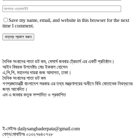
Save my name, email, and website in this browser for the next
time I comment.
দৈনিক সংবাদের পাতা ডট কম, মেসার্স জববার ট্রেডার্স এর একটি প্রতিষ্ঠান।
আইন বিষয়ক উপদেষ্টাঃ মোঃ ইকবাল হোসেন
এ,পি,পি, মহানগর দায়রা জজ আদালত, ঢাকা।
দৈনিক সংবাদের পাতা ডট কম
গণপ্রজাতন্ত্রী বাংলাদেশ সরকার এর তথ্য মন্ত্রণালয়ের অধীনে বিধি মোতাবেক নিবন্ধনের
জন্য আবেদিত।
এম এ জববার কতৃক সম্পাদিত ও প্রকাশিত
ই-মেইলঃ dailysangbaderpata@gmail.com
ফোন/মোবাইলঃ ০১৩২৭৬৪০৭২৮