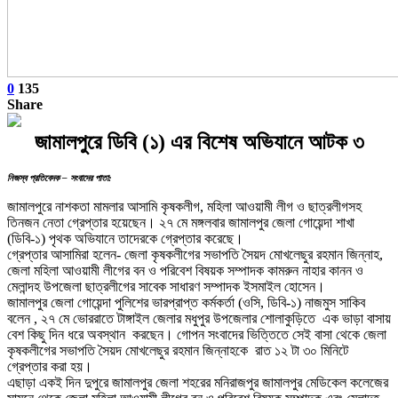
0
135
Share
জামালপুরে ডিবি (১) এর বিশেষ অভিযানে আটক ৩
নিজস্ব প্রতিবেদক – সংবাদের পাতা:
জামালপুরে নাশকতা মামলার আসামি কৃষকলীগ, মহিলা আওয়ামী লীগ ও ছাত্রলীগসহ
তিনজন নেতা গ্রেপ্তার হয়েছেন। ২৭ মে মঙ্গলবার জামালপুর জেলা গোয়েন্দা শাখা
(ডিবি-১) পৃথক অভিযানে তাদেরকে গ্রেপ্তার করেছে।
গ্রেপ্তার আসামিরা হলেন- জেলা কৃষকলীগের সভাপতি সৈয়দ মোখলেছুর রহমান জিন্নাহ,
জেলা মহিলা আওয়ামী লীগের বন ও পরিবেশ বিষয়ক সম্পাদক কামরুন নাহার কানন ও
মেলান্দহ উপজেলা ছাত্রলীগের সাবেক সাধারণ সম্পাদক ইসমাইল হোসেন।
জামালপুর জেলা গোয়েন্দা পুলিশের ভারপ্রাপ্ত কর্মকর্তা (ওসি, ডিবি-১) নাজমুস সাকিব
বলেন , ২৭ মে ভোররাতে টাঙ্গাইল জেলার মধুপুর উপজেলার শোলাকুড়িতে এক ভাড়া বাসায়
বেশ কিছু দিন ধরে অবস্থান করছেন। গোপন সংবাদের ভিত্তিতে সেই বাসা থেকে জেলা
কৃষকলীগের সভাপতি সৈয়দ মোখলেছুর রহমান জিন্নাহকে রাত ১২ টা ৩০ মিনিটে
গ্রেপ্তার করা হয়।
এছাড়া একই দিন দুপুরে জামালপুর জেলা শহরের মনিরাজপুর জামালপুর মেডিকেল কলেজের