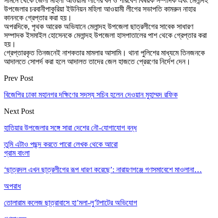
সামনে থেকে জেলা মহিলা আওয়ামী লীগের বন ও পরিবেশ বিষয়ক সম্পাদক এবং মেলান্দহ
উপজেলার চরবানীপাকুরিয়া ইউনিয়ন মহিলা আওয়ামী লীগের সভাপতি কামরুন নাহার
কাননকে গ্রেপ্তার করা হয়।
অপরদিকে, পৃথক আরেক অভিযানে মেলান্দহ উপজেলা ছাত্রলীগের সাবেক সাধারণ
সম্পাদক ইসমাইল হোসেনকে মেলান্দহ উপজেলা হাসপাতালের পাশ থেকে গ্রেপ্তার করা
হয়।
গ্রেপ্তারকৃত তিনজনেই নাশকতার মামলার আসামি। থানা পুলিশের মাধ্যমে তিনজনকে
আদালতে সোপর্দ করা হলে আদালত তাদের জেল হাজতে প্রেরণের নির্দেশ দেন।
Prev Post
বিজেপির ঢাকা মহানগর দক্ষিণের সদস্য সচিব হলেন দেওয়ান মুহাম্মদ রফিক
Next Post
হাতিয়ার উপজেলার সঙ্গে সারা দেশের নৌ-যোগাযোগ বন্ধ
তুমি এটাও পছন্দ করতে পারো
লেখক থেকে আরো
গ্রাম বাংলা
‘ছাত্রদল এখন ছাত্রলীগের রূপ ধারণ করেছে’: নারায়ণগঞ্জে গণসমাবেশে মাওলানা…
অপরাধ
তোলারাম কলেজ ছাত্রাবাসে হা’মলা-লু’টপাটের অভিযোগ