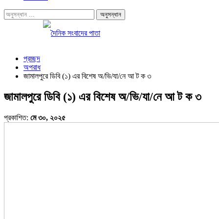
প্রচ্ছদ
অপরাধ
জামালপুরে ডিবি (১) এর বিশেষ অ/ভি/যা/নে আ ট ক ৩
জামালপুরে ডিবি (১) এর বিশেষ অ/ভি/যা/নে আ ট ক ৩
প্রকাশিত:
মে ৩০, ২০২৫