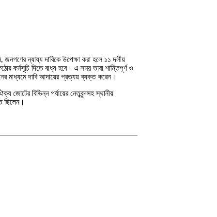
 জনগণের ন্যায্য দাবিকে উপেক্ষা করা হলে ১১ দলীয়
 কর্মসূচি দিতে বাধ্য হবে। এ সময় তারা শান্তিপূর্ণ ও
লনের মাধ্যমে দাবি আদায়ের প্রত্যয় ব্যক্ত করেন।
্য জোটের বিভিন্ন পর্যায়ের নেতৃবৃন্দসহ স্থানীয়
িত ছিলেন।