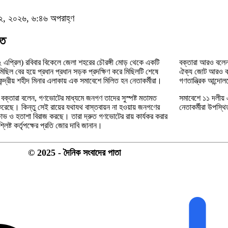
 ১২, ২০২৬, ৬:৪৬ অপরাহ্ণ
িত
এপ্রিল) রবিবার বিকেলে জেলা শহরের চৌরঙ্গী মোড় থেকে একটি
বক্তারা আরও বলেন,
মিছিল বের হয়ে প্রধান প্রধান সড়ক প্রদক্ষিণ করে মিছিলটি শেষে
ঐক্য জোট আরও কঠোর
ন্দ্রীয় শহীদ মিনার এলাকায় এক সমাবেশে মিলিত হন নেতাকর্মীরা।
গণতান্ত্রিক আন্দো
 বক্তারা বলেন, গণভোটের মাধ্যমে জনগণ তাদের সুস্পষ্ট মতামত
সমাবেশে ১১ দলীয় ঐক
করেছে। কিন্তু সেই রায়ের যথাযথ বাস্তবায়ন না হওয়ায় জনগণের
নেতাকর্মীরা উপস্থ
্ষোভ ও হতাশা বিরাজ করছে। তারা দ্রুত গণভোটের রায় কার্যকর করার
্লিষ্ট কর্তৃপক্ষের প্রতি জোর দাবি জানান।
© 2025 - দৈনিক সংবাদের পাতা