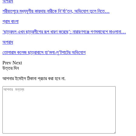
অপরাধ
শরীয়তপুরে মধ্যযুগীয় কায়দায় নারীকে নি’র্যা’তন, অভিযোগ তুলে নিতে…
গ্রাম বাংলা
‘ছাত্রদল এখন ছাত্রলীগের রূপ ধারণ করেছে’: নারায়ণগঞ্জে গণসমাবেশে মাওলানা…
অপরাধ
তোলারাম কলেজ ছাত্রাবাসে হা’মলা-লু’টপাটের অভিযোগ
Prev
Next
উত্তর দিন
আপনার ইমেইল ঠিকানা প্রচার করা হবে না.