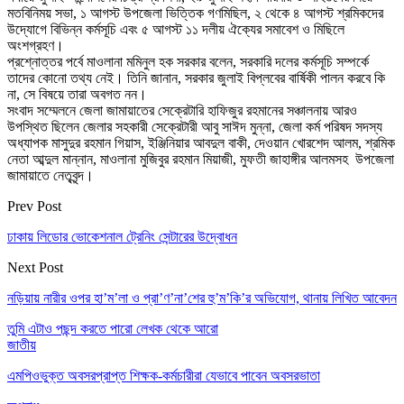
মতবিনিময় সভা, ১ আগস্ট উপজেলা ভিত্তিক গণমিছিল, ২ থেকে ৪ আগস্ট শ্রমিকদের
উদ্যোগে বিভিন্ন কর্মসূচি এবং ৫ আগস্ট ১১ দলীয় ঐক্যের সমাবেশ ও মিছিলে
অংশগ্রহণ।
প্রশ্নোত্তর পর্বে মাওলানা মমিনুল হক সরকার বলেন, সরকারি দলের কর্মসূচি সম্পর্কে
তাদের কোনো তথ্য নেই। তিনি জানান, সরকার জুলাই বিপ্লবের বার্ষিকী পালন করবে কি
না, সে বিষয়ে তারা অবগত নন।
সংবাদ সম্মেলনে জেলা জামায়াতের সেক্রেটারি হাফিজুর রহমানের সঞ্চালনায় আরও
উপস্থিত ছিলেন জেলার সহকারী সেক্রেটারী আবু সাঈদ মুন্না, জেলা কর্ম পরিষদ সদস্য
অধ্যাপক মাসুদুর রহমান গিয়াস, ইঞ্জিনিয়ার আবদুল বাকী, দেওয়ান খোরশেদ আলম, শ্রমিক
নেতা আব্দুল মান্নান, মাওলানা মুজিবুর রহমান মিয়াজী, মুফতী জাহাঙ্গীর আলমসহ উপজেলা
জামায়াতে নেতৃবৃন্দ।
Prev Post
ঢাকায় লিডোর ভোকেশনাল ট্রেনিং সেন্টারের উদ্বোধন
Next Post
নড়িয়ায় নারীর ওপর হা’ম’লা ও প্রা’ণ’না’শের হু’ম’কি’র অভিযোগ, থানায় লিখিত আবেদন
তুমি এটাও পছন্দ করতে পারো
লেখক থেকে আরো
জাতীয়
এমপিওভুক্ত অবসরপ্রাপ্ত শিক্ষক-কর্মচারীরা যেভাবে পাবেন অবসরভাতা