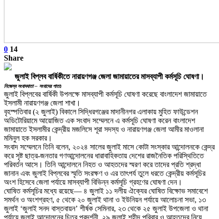
0
14
Share
জুলাই বিপ্লব বার্ষিকীতে নারায়ণগঞ্জ জেলা জামায়াতের মাসব্যাপী কর্মসূচি ঘোষণা।
নিজেস্ব সংবাদদাতা – সংবাদের পাতা:
জুলাই বিপ্লবের বার্ষিকী উপলক্ষে মাসব্যাপী কর্মসূচি ঘোষণা করেছে বাংলাদেশ জামায়াতে
ইসলামী নারায়ণগঞ্জ জেলা শাখা।
বৃহস্পতিবার (২ জুলাই) বিকালে সিদ্ধিরগঞ্জের মাদানীনগর এলাকায় মুহিত ফাউন্ডেশন
অডিটোরিয়ামে আয়োজিত এক সংবাদ সম্মেলনে এ কর্মসূচি ঘোষণা করেন বাংলাদেশ
জামায়াতে ইসলামীর কেন্দ্রীয় মজলিসে শূরা সদস্য ও নারায়ণগঞ্জ জেলা আমীর মাওলানা
মমিনুল হক সরকার।
সংবাদ সম্মেলনে তিনি বলেন, ২০২৪ সালের জুলাই মাসে কোটা সংস্কার আন্দোলনকে কেন্দ্র
করে সৃষ্ট ছাত্র-জনতার গণআন্দোলনের ধারাবাহিকতায় দেশের রাজনৈতিক পরিস্থিতিতে
পরিবর্তন আসে। তিনি আন্দোলনে নিহত ও আহতদের স্মরণ করে তাদের প্রতি শ্রদ্ধা
জানান এবং জুলাই বিপ্লবের স্মৃতি সংরক্ষণ ও এর তাৎপর্য তুলে ধরতে কেন্দ্রীয় কর্মসূচির
অংশ হিসেবে জেলা পর্যায়ে মাসব্যাপী বিভিন্ন কর্মসূচি গ্রহণের ঘোষণা দেন।
ঘোষিত কর্মসূচির মধ্যে রয়েছে— ৪ জুলাই ১১ দলীয় ঐক্যের ঘোষিত বিক্ষোভ সমাবেশে
সমর্থন ও অংশগ্রহণ, ৫ থেকে ২০ জুলাই থানা ও ইউনিয়ন পর্যায়ে আলোচনা সভা, ১৩
জুলাই ‘জুলাই সনদ বাস্তবায়ন’ শীর্ষক সেমিনার, ২৩ থেকে ২৫ জুলাই উপজেলা ও থানা
পর্যায়ে জুলাই আন্দোলনের চিত্র প্রদর্শনী, ২৯ জুলাই শহীদ পরিবার ও আহতদের নিয়ে