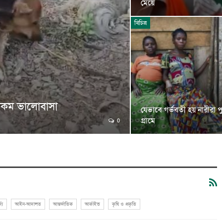
মেয়ে
বিচিত্র
যরকম ভালোবাসা
যেভাবে গর্ভবতী হয় নারীরা পু
গ্রামে
0
্য
আইন-আদালত
আন্তর্জাতিক
আর্কাইভ
কৃষি ও প্রকৃতি