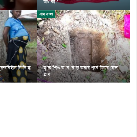
অর্থ কী?
গ্রাম বাংলা
রুষবিহীন নি ষি দ্ধ
মৃ*ত শিশু ক”ব”র”স্থ করার পূর্বে ফিরে ফেল
প্রাণ