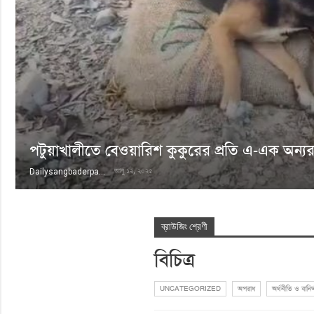
পটুয়াখালীতে বেওয়ারিশ কুকুরের প্রতি এ-এক অন্
জানু ১২, ২০২৫
Dailysangbaderpata
ব্রাউজিং শ্রেণী
বিচিত্র
UNCATEGORIZED
অপরাধ
অর্থনীতি ও বানির্জ