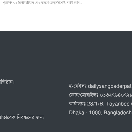
প্রতিদিন ৩০ মিনিট হাঁটবেন যে ৬ কারণে ডেস্ক রিপোর্ট: সবাই জানি…
তিষ্ঠান।
ই-মেইলঃ dailysangbaderp
ফোন/মোবাইলঃ ০১৩২৭৬৪০৭২
কার্যালয়ঃ 28/1/B, Toyanbee 
Dhaka - 1000, Bangladesh
 মোতাবেক নিবন্ধনের জন্য