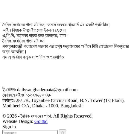
দৈনিক সংবাদের পাতা ডট কম, মেসার্স জববার ট্রেডার্স এর একটি প্রতিষ্ঠান।
আইন বিষয়ক উপদেষ্টাঃ মোঃ ইকবাল হোসেন
এ,পি,পি, মহানগর দায়রা জজ আদালত, ঢাকা।
দৈনিক সংবাদের পাতা ডট কম
গণপ্রজাতন্ত্রী বাংলাদেশ সরকার এর তথ্য মন্ত্রণালয়ের অধীনে বিধি মোতাবেক নিবন্ধনের
জন্য আবেদিত।
এম এ জববার কতৃক সম্পাদিত ও প্রকাশিত
ই-মেইলঃ dailysangbaderpata@gmail.com
ফোন/মোবাইলঃ ০১৩২৭৬৪০৭২৮
কার্যালয়ঃ 28/1/B, Toyanbee Circular Road, B.N. Tower (1st Floor),
Motijheel C/A, Dhaka - 1000, Bangladesh
© 2026 - দৈনিক সংবাদের পাতা. All Rights Reserved.
Website Design:
Goitbd
Sign in