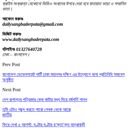
ক্রাইম সংক্রান্ত যেকোনো ভিডিও সংবাদের উপরে দেয়া হবে যাতায়াত ভাড়া ও সম্মানিত
ভাতা।
আবেদন করুনঃ
dailysangbaderpata@gmail.com
ভিজিট করুনঃ
www.dailysangbaderpata.com
হটলাইনঃ
01327640728
ঢাকা – বাংলাদেশ।
Prev Post
বাংলাদেশ ডেভেলপমেন্ট পার্টি ঢাকা মহানগর দক্ষিণ এর উদ্যোগে থানা প্রতিনিধি সমাবেশ
অনুষ্ঠিত
Next Post
দেশ রূপান্তর পত্রিকার কেক কাটার মধ্য দিয়ে বর্ষপূর্তি পালন
তুমি এটাও পছন্দ করতে পারো
লেখক থেকে আরো
জাতীয়
ফিরে দেখা ৫ আগস্ট: ঘণ্টায় ঘণ্টায় র’ক্তা’ক্ত যাত্রাবাড়ী