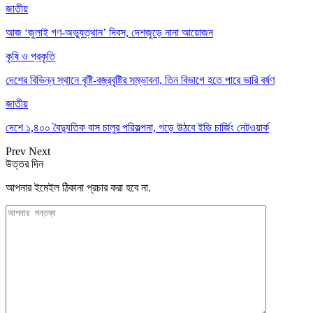
জাতীয়
আজ ‘জুলাই গণ-অভ্যুত্থান’ দিবস, দেশজুড়ে নানা আয়োজন
কৃষি ও প্রকৃতি
দেশের বিভিন্ন স্থানে বৃষ্টি-বজ্রবৃষ্টির সম্ভাবনা, তিন বিভাগে হতে পারে ভারি বর্ষণ
জাতীয়
দেশে ১,৪০০ বৈদ্যুতিক বাস চালুর পরিকল্পনা, গড়ে উঠবে ইভি চার্জিং নেটওয়ার্ক
Prev
Next
উত্তর দিন
আপনার ইমেইল ঠিকানা প্রচার করা হবে না.