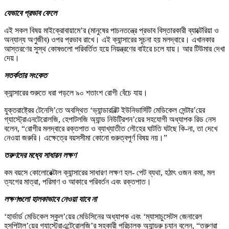
যেভাবে প্রভাব ফেলে
এই সকল বিষয় মাইক্রোবায়ামে’র (মানুষের পাচনতন্ত্রে প্রভাব বিস্তারকারী ব্যাক্টেরিয়া ও
অন্যান্য অণুজীব) ওপর প্রভাব রাখে। এই ক্যান্সারের সূচনা হয় মলদ্বারে। এখানকার
আস্তরণের সুস্থ কোষগুলো পরিবর্তিত হয়ে নিয়ন্ত্রণের বাইরে চলে যায়। আর টিউমার দেখা
দেয়।
সতর্কতার সংকেত
ক্যান্সারের শুরুতে ধরা পড়লে ৯০ শতাংশ রোগী বেঁচে যায়।
যুক্তরাষ্ট্রের টেনেসি’তে অবস্থিত ‘ভ্যান্ডারবিল্ট ইউনিভার্সিটি মেডিকেল সেন্টার’য়ের
গ্যাস্ট্রোএনটেরোলজি, হেপাটলজি অ্যান্ড নিউট্রিশন’য়ের সহযোগী অধ্যাপক রিড নেস
বলেন, “রোগীর মলদ্বারে রক্তপাত ও ব্যাখ্যাতীত লৌহের ঘাটতি ঘটছে কি-না, তা দেখে
নেওয়া জরুরি। এক্ষেত্রে বয়সসীমা কোনো গুরুত্বপূর্ণ বিষয় নয়।”
তরুণদের মধ্যে সাধারন লক্ষণ
কম বয়সে কোলোরেক্টাল ক্যান্সারের সাধারণ লক্ষণ হল- পেট ব্যথা, হঠাৎ ওজন কমা, মল
ত্যগের মাত্রা, পরিমাণ ও আকারে পরিবর্তন এবং রক্তপাত।
লক্ষণগুলো হালকাভাবে নেওয়া যাবে না
‘হার্ভার্ড মেডিকেল স্কুল’য়ের মেডিসিনের অধ্যাপক এবং ‘ম্যাসাচুসেটস জেনারেল
হসপিটাল’য়ের গ্যাস্ট্রোএন্টেরোলজি’র সহকারী পরিচালক অ্যান্ড্রু চ্যান বলেন, “তরুণরা