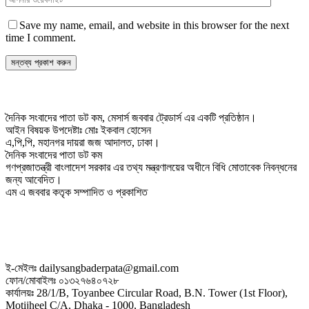
Save my name, email, and website in this browser for the next
time I comment.
দৈনিক সংবাদের পাতা ডট কম, মেসার্স জববার ট্রেডার্স এর একটি প্রতিষ্ঠান।
আইন বিষয়ক উপদেষ্টাঃ মোঃ ইকবাল হোসেন
এ,পি,পি, মহানগর দায়রা জজ আদালত, ঢাকা।
দৈনিক সংবাদের পাতা ডট কম
গণপ্রজাতন্ত্রী বাংলাদেশ সরকার এর তথ্য মন্ত্রণালয়ের অধীনে বিধি মোতাবেক নিবন্ধনের
জন্য আবেদিত।
এম এ জববার কতৃক সম্পাদিত ও প্রকাশিত
ই-মেইলঃ dailysangbaderpata@gmail.com
ফোন/মোবাইলঃ ০১৩২৭৬৪০৭২৮
কার্যালয়ঃ 28/1/B, Toyanbee Circular Road, B.N. Tower (1st Floor),
Motijheel C/A, Dhaka - 1000, Bangladesh