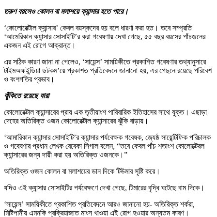
তরুণ বয়সেও কোলন বা মলাশয়ে ক্যান্সার হতে পারে।
‘কোলোরেক্টাল ক্যান্সার’ কেবল বয়স্কদের হয় বলে ধারণা করা হত। তবে সম্প্রতি
‘আমেরিকান ক্যান্সার সোসাইটি’র করা গবেষণায় দেখা গেছে, ৫৫ বছর বয়সের পাঁচজনের
একজন এই রোগে আক্রান্ত।
এর সঠিক কারণ জানা না গেলেও, ‘সায়েন্স’ সাময়িকীতে প্রকাশিত গবেষণার তথ্যানুসারে
টাইমঅফইন্ডিয়া ডটকম’য়ে প্রকাশত প্রতিবেদনে জানানো হয়, এর পেছনে রয়েছে পরিবেশ
ও বংশগতির প্রভাব।
ঝুঁকিতে রয়েছে যারা
কোলোরেক্টাল ক্যান্সারের প্রায় এক তৃতীয়াংশ পারিবারিক ইতিহাসের সাথে যুক্ত। এছাড়া
দেহের অতিরিক্ত ওজন কোলোরেক্টাল ক্যান্সারের ঝুঁকি বাড়ায়।
‘আমারিকান ক্যান্সার সোসাইটি’র ক্যান্সার পর্যবেক্ষক গবেষক, জ্যেষ্ঠ সায়েন্টিফিক পরিচালক
ও গবেষণার প্রধান লেখক রেবেকা সিগাল বলেন, “তবে কেবল পাঁচ শতাংশ কোলোক্টেরল
ক্যান্সারের জন্য দায়ী করা হয় অতিরিক্ত ওজনকে।”
অতিরিক্ত ওজন কোলন বা মলাশয়ের ডান দিকে টিউমার সৃষ্টি করে।
যদিও এই ক্যান্সার সোসাইটির পর্যবেক্ষণে দেখা গেছে, টিমারের বৃদ্ধি ঘটেছে বাম দিকে।
‘সায়েন্স’ সাময়িকীতে প্রকাশিত প্রতিবেদনে আরও জানানো হয়- অতিরিক্ত শর্করা,
মিষ্টিপানীয় এমনকি প্রক্রিয়াজাত মাংস খাওয়া এই রোগ হওয়ার অন্যতম কারণ।