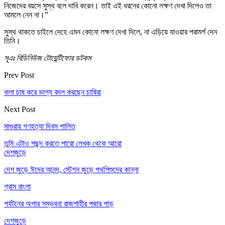
নিজেদের বয়সে সুস্থ বলে দাবি করেন। তাই এই ধরনের কোনো লক্ষণ দেখা দিলেও তা
আমলে নেন না।”
সুস্থ থাকতে চাইলে দেহে এমন কোনো লক্ষণ দেখা দিলে, না এড়িয়ে যাওয়ার পরামর্শ দেন
তিনি।
সূএঃ বিডিনিউজ টোয়েন্টিফোর ডটকম
Prev Post
কলা চাষ করে ভাগ্য বদল করছেন চাষিরা
Next Post
মাগুরায় গণহত্যা দিবস পালিত
তুমি এটাও পছন্দ করতে পারো
লেখক থেকে আরো
দেশজুড়ে
দেশ জুড়ে ঈদের আনন্দ, স্টেশন জুড়ে পথশিশুদের কান্না
গ্রাম বাংলা
পর্যটনের অপার সম্ভবনা রাজশাহীর পদ্মার পাড়
দেশজুড়ে