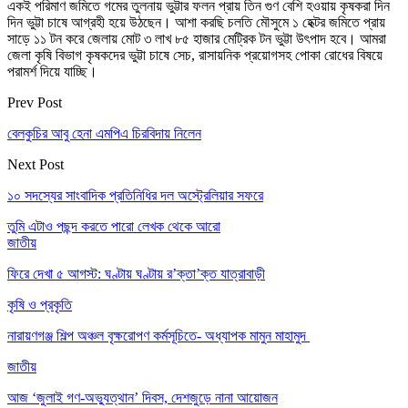
একই পরিমাণ জমিতে গমের তুলনায় ভুট্টার ফলন প্রায় তিন গুণ বেশি হওয়ায় কৃষকরা দিন
দিন ভুট্টা চাষে আগ্রহী হয়ে উঠছেন। আশা করছি চলতি মৌসুমে ১ হেক্টর জমিতে প্রায়
সাড়ে ১১ টন করে জেলায় মোট ৩ লাখ ৮৫ হাজার মেট্রিক টন ভুট্টা উৎপাদ হবে। আমরা
জেলা কৃষি বিভাগ কৃষকদের ভুট্টা চাষে সেচ, রাসায়নিক প্রয়োগসহ পোকা রোধের বিষয়ে
পরামর্শ দিয়ে যাচ্ছি।
Prev Post
বেলকুচির আবু হেনা এমপিএ চিরবিদায় নিলেন
Next Post
১০ সদস্যের সাংবাদিক প্রতিনিধির দল অস্ট্রেলিয়ার সফরে
তুমি এটাও পছন্দ করতে পারো
লেখক থেকে আরো
জাতীয়
ফিরে দেখা ৫ আগস্ট: ঘণ্টায় ঘণ্টায় র’ক্তা’ক্ত যাত্রাবাড়ী
কৃষি ও প্রকৃতি
নারায়ণগঞ্জ শিল্প অঞ্চল বৃক্ষরোপণ কর্মসূচিতে- অধ্যাপক মামুন মাহামুদ
জাতীয়
আজ ‘জুলাই গণ-অভ্যুত্থান’ দিবস, দেশজুড়ে নানা আয়োজন