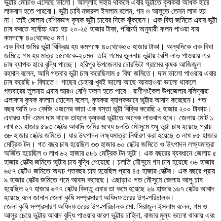
ভুট্টার মোচাও এসেছে ভালো। আল্লাহ সহায় থাকলে এবার ভুট্টাতে কৃষকরা অধিক হারে
লাভবান হতে পারবো। ভুট্টা চাষি নজরুল ইসলাম বলেন, গম ও আলুতে তেমন লাভ হয়
না। তাই জেলার বেশিরভাগ কৃষক ভুট্টা চাষের দিকে ঝুঁকছেন। এক বিঘা জমিতে এবার ভুট্টা
চাষ করতে সর্বোচ্চ খরচ হয় ২০-২৫ হাজার টাকা, পরিচর্যা অনুযায়ী ফলন পাওয়া যায়
কমপক্ষে ৪০থেকে৫০ মণ।
এক বিঘা জমির ভুট্টা বিক্রিয় হয় কমপক্ষে ৪০থেকে৫০ হাজার টাকা। অন্যদিকে এক বিঘা
জমিতে গম হয় মাত্র ১৫থেকে-২০মন তাই গমের তুলনায় ভুট্টায় বেশি লাভ পাওয়ায় এর
চাষ ব্যাপক হারে বৃদ্ধি পাচ্ছে। হরিপুর উপজেলার চোরভিটা গ্রামের কৃষক আজিজুল
রহমান বলেন, আমি গতবার ভুট্টা চাষ করেছিলাম ৫ বিঘা জমিতে। দাম ভালো পাওয়ায় এবার
চাষ করেছি ৮ বিঘাতে। গাছের চেহারা খুবই ভালো আছে আবহাওয়া ভালো থাকলে
গতবারের তুলনায় এবার আরও বেশি ফলন হতে পারে। রাণীশংকৈল উপজেলার বলিদ্বারা
এলাকার কৃষক কালাম হোসেন বলেন, কৃষকরা ব্যাপকভাবে ভুট্টার আবাদ করেছেন। গত
বছর আমি ৮০ কেজি ওজনের কাচা এক বস্তা ভুট্টা বিক্রি করেছি ২ হাজার ২০০ টাকায়।
এবারও যদি এমন দাম থাকে তাহলে কৃষকরা ভুট্টাতে অনেক লাভবান হবে। জেলায় মোট ১
লাখ ৫১ হাজার ৫৯৩ হেক্টর আবাদি জমির মধ্যে চলতি মৌসুমে শুধু ভুট্টা চাষ হয়েছে প্রায়
৩৮ হাজার হেক্টর জমিতে। যার উৎপাদন লক্ষ্যমাত্রা নির্ধারণ করা হয়েছে ৩ লাখ ৮৫ হাজার
মেট্রিক টন। গত বছর চাষ হয়েছিল ৩৩ হাজার ৬০ হেক্টর জমিতে ও উৎপাদন লক্ষ্যমাত্রা
অর্জিত হয়েছিল ৩ লাখ ৬২ হাজার ৫৮১ মেট্রিক টন ভুট্টা। এক বছরের ব্যবধানে জেলায় ৫
হাজার হেক্টর জমিতে ভুট্টার চাষ বৃদ্ধি পেয়েছে। চলতি মৌসুমে গম চাষ হয়েছে ৩৬ হাজার
৬৫৭ হেক্টও জমিতে অথচ গতবছর চাষ হয়েছিল প্রায় ৪৫ হাজার হেক্টর। এক বছরে প্রায়
৯ হাজার হেক্টর জমিতে গমে আবাদ কমেছে। এছাড়াও গত মৌসুমে জেলায় আলু চাষ
হয়েছিল ২৭ হাজার ৬৭৭ হেক্টর কিন্তু এবার তা কমে হয়েছে ২৬ হাজার ১৬৭ হেক্টর আবাদ
হয়েছে বলে জানান জেলা কৃষি সম্প্রসারণ অধিদফতরের উপ-পরিচালক।
জেলা কৃষি সম্প্রসারণ অধিদফতরের উপ-পরিচালক মো. সিরাজুল ইসলাম বলেন, গম ও
আলুর চেয়ে ভুট্টার আবাদ বৃদ্ধি পাওয়ার কারণ ভুট্টার চাহিদা, বাজার মূল্য ভালো থাকায় এবং