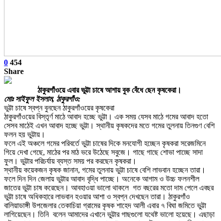
0
454
Share
ঠাকুরগাঁওয়ে এবার ভুট্টা চাষে আশায় বুক বেঁধে ছেন কৃষকেরা।
মোঃ সাইফুল ইসলাম, ঠাকুরগাঁও:
ভুট্টা চাষে স্বপ্ন বুনছেন ঠাকুরগাঁওয়ের কৃষকেরা
ঠাকুরগাঁওয়ের বিস্তৃর্ণ মাঠে আবাদ হচ্ছে ভুট্টা। এক সময় যেসব মাঠে গমের আবাদ হতো
সেসব মাঠেই এখন আবাদ হচ্ছে ভুট্টা। স্থানীয় কৃষকদের মতে গমের তুলনায় তিনগুণ বেশি
ফলন হয় ভুট্টায়।
ফলে এই অঞ্চলে গমের পরিবর্তে ভুট্টা চাষের দিকে মনযোগী হচ্ছেন কৃষকরা সরেজমিনে
গিয়ে দেখা গেছে, মাঠের পর মাঠ ভরে উঠেছে সবুজে। গাছে গাছে শোভা পাচ্ছে সাদা
ফুল। ভুট্টার পরিচর্যায় ব্যস্ত সময় পর করছেন কৃষকরা।
স্থানীয় কয়েকজন কৃষক জানান, গমের তুলনায় ভুট্টা চাষে বেশি লাভবান হচ্ছেন তারা।
ফলে দিন দিন জেলায় ভুট্টার আবাদ বৃদ্ধি পাচ্ছে। অনেকে আগাম ও উচ্চ ফলনশীল
জাতের ভুট্টা চাষ করেছেন। আবহাওয়া ভালো থাকলে গত বছরের মতো দাম পেলে এবছর
ভুট্টা চাষে অধিকহারে লাভবান হওয়ার আশা ও স্বপ্ন দেখছেন তারা। ঠাকুরগাঁও
‌‌বালিয়াডাঙ্গী উপজেলার তেকাচিয়া গ্রামের কৃষক শাহেদ আলী এবার ৭ বিঘা জমিতে ভুট্টা
লাগিয়েছেন। তিনি বলেন আমাদের এখানে ভুট্টার গাছগুলো যথেষ্ট ভালো হয়েছে। এছাড়া