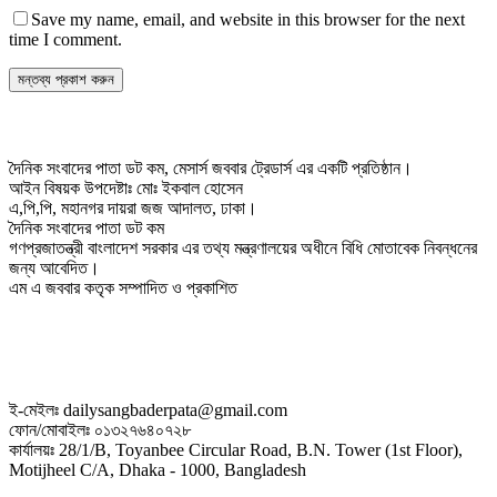
Save my name, email, and website in this browser for the next
time I comment.
দৈনিক সংবাদের পাতা ডট কম, মেসার্স জববার ট্রেডার্স এর একটি প্রতিষ্ঠান।
আইন বিষয়ক উপদেষ্টাঃ মোঃ ইকবাল হোসেন
এ,পি,পি, মহানগর দায়রা জজ আদালত, ঢাকা।
দৈনিক সংবাদের পাতা ডট কম
গণপ্রজাতন্ত্রী বাংলাদেশ সরকার এর তথ্য মন্ত্রণালয়ের অধীনে বিধি মোতাবেক নিবন্ধনের
জন্য আবেদিত।
এম এ জববার কতৃক সম্পাদিত ও প্রকাশিত
ই-মেইলঃ dailysangbaderpata@gmail.com
ফোন/মোবাইলঃ ০১৩২৭৬৪০৭২৮
কার্যালয়ঃ 28/1/B, Toyanbee Circular Road, B.N. Tower (1st Floor),
Motijheel C/A, Dhaka - 1000, Bangladesh