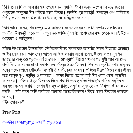
তিনি বলেন সিয়াম সাধনার মাস শেষে সকল মুসলিম উম্মার জন্য অপেক্ষা করছে বছরের
শ্রেষ্ঠতম আনন্দের দিন পবিত্র ঈদুল ফিতর। মাননীয় প্রধানমন্ত্রী দেশরত্ন শেখ হাসিনা’র
দীর্ঘায়ু কামনা করেন এবং ঈদের শুভেচ্ছা ও অভিনন্দন জানান।
তিনি আরো বলেন, শরীয়তপুর – ২ আসনের সংসদ সদস্য ও পানি সম্পদ মন্ত্রণালয়ের
মাননীয় উপমন্ত্রী একেএম এনামুল হক শামিম (এমপি) মহোদয়ের পক্ষ থেকে জানাই ঈদের
শুভেচ্ছা ও অভিনন্দন।
নড়িয়া উপজেলার ডিঙ্গামানিক ইউনিয়নবাসীসহ সকলকেই জানাচ্ছি ঈদুল ফিতরের শুভেচ্ছা
ও ঈদ মোবারক। আলহাজ্ব আব্দুল আজিজ সরদার আরো বলেন, ঈদুল ফিতর মুসলিম
জাহানের অন্যতম প্রধান ধর্মীয় উৎসব। মাসব্যাপী সিয়াম সাধনার পর খুশী আর আনন্দের
বার্তা নিয়ে আমাদের মাঝে সমাগত হয় পবিত্র ঈদুল ফিতর। ঈদ সব শ্রেণী-পেশার মানুষের
মধ্যে গড়ে তোলে সৌহার্দ্য, সম্প্রীতি ও ঐক্যের বন্ধন। পবিত্র ঈদুল ফিতর সবার জীবন
বয়ে আনুক সুখ, সমৃদ্ধি ও সফলতা। ঈদের দিনের মত আগামী দিন গুলো হোক অনাবিল
আনন্দময়। পবিত্র ঈদুল ফিতরের দিনে সারা বিশ্বের মুসলিম উম্মাহ’র শান্তি সমৃদ্ধি ও
সফলতা কামনা করছি। দেশবাসীর সুখ -শান্তি, সমৃদ্ধি, সুস্বাস্থ্যে ও নিরাপদ জীবন কামনা
করছি। সেই সাথে আমি সবাইকে আবারো আন্তরিকভাবে পবিত্র ঈদুল ফিতরের শুভেচ্ছা
জানাই।
“ঈদ মোবারক”
Prev Post
যাবজ্জীবন সাজাপ্রাপ্ত আসামি গ্রেফতার
Next Post