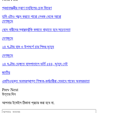
প্রধানমন্ত্রীর ত্রাণ তহবিলের চেক বিতরণ
তুমি এটাও পছন্দ করতে পারো
লেখক থেকে আরো
দেশজুড়ে
বেদে নারীদের স্বাস্থ্যঝুঁকি কমাতে বাড়াতে হবে সচেতনতা
দেশজুড়ে
২৪ ঘণ্টায় হাম ও উপসর্গে চার শিশুর মৃ/ত্যু
দেশজুড়ে
২৪ ঘণ্টায় ডেঙ্গুতে হাসপাতালে ভর্তি ৫৪৪, মৃ/ত্যু নেই
জাতীয়
এমপিওভুক্ত অবসরপ্রাপ্ত শিক্ষক-কর্মচারীরা যেভাবে পাবেন অবসরভাতা
Prev
Next
উত্তর দিন
আপনার ইমেইল ঠিকানা প্রচার করা হবে না.