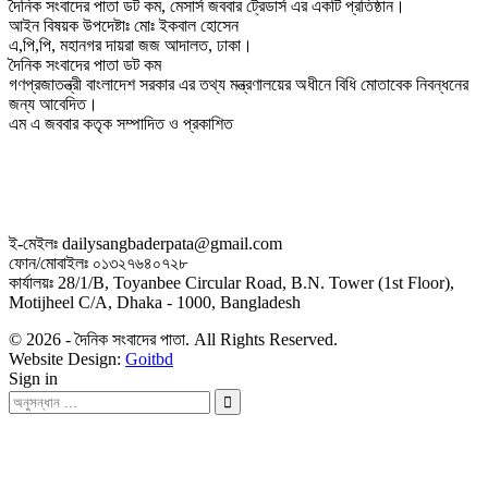
দৈনিক সংবাদের পাতা ডট কম, মেসার্স জববার ট্রেডার্স এর একটি প্রতিষ্ঠান।
আইন বিষয়ক উপদেষ্টাঃ মোঃ ইকবাল হোসেন
এ,পি,পি, মহানগর দায়রা জজ আদালত, ঢাকা।
দৈনিক সংবাদের পাতা ডট কম
গণপ্রজাতন্ত্রী বাংলাদেশ সরকার এর তথ্য মন্ত্রণালয়ের অধীনে বিধি মোতাবেক নিবন্ধনের
জন্য আবেদিত।
এম এ জববার কতৃক সম্পাদিত ও প্রকাশিত
ই-মেইলঃ dailysangbaderpata@gmail.com
ফোন/মোবাইলঃ ০১৩২৭৬৪০৭২৮
কার্যালয়ঃ 28/1/B, Toyanbee Circular Road, B.N. Tower (1st Floor),
Motijheel C/A, Dhaka - 1000, Bangladesh
© 2026 - দৈনিক সংবাদের পাতা. All Rights Reserved.
Website Design:
Goitbd
Sign in