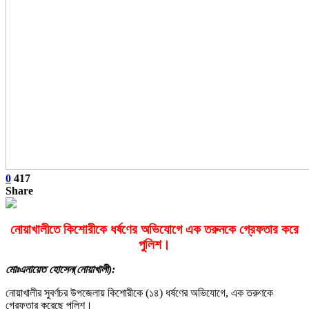
0
417
Share
নোয়াখালীতে কিশোরীকে ধর্ষণের অভিযোগে এক তরুনকে গ্রেফতার করে
পুলিশ।
মোঃএনায়েত হোসেন(নোয়াখালী):
নোয়াখালীর সুবর্ণচর উপজেলায় কিশোরীকে (১৪) ধর্ষণের অভিযোগে, এক তরুণকে
গ্রেফতার করেছে পুলিশ।