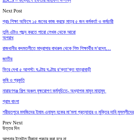
IDCS – উদ্যোগে ইফতার মাহফিল সম্পন্ন
Next Post
প্রাঃ শিক্ষা অফিসে ১৫ জনের কাজ করছে মাত্র ৫ জন কর্মকর্তা ও কর্মচারী
তুমি এটাও পছন্দ করতে পারো
লেখক থেকে আরো
অপরাধ
রাজধানীর কদমতলীতে মাদ্রাসার বাথরুম থেকে শিশু শিক্ষার্থীর ম’রদেহ…
জাতীয়
ফিরে দেখা ৫ আগস্ট: ঘণ্টায় ঘণ্টায় র’ক্তা’ক্ত যাত্রাবাড়ী
কৃষি ও প্রকৃতি
নারায়ণগঞ্জ শিল্প অঞ্চল বৃক্ষরোপণ কর্মসূচিতে- অধ্যাপক মামুন মাহামুদ
গ্রাম বাংলা
শরীয়তপুরে মসজিদের ইমাম এনামুল হকের মা’মলা প্রত্যাহার ও মুক্তির দাবি মুসল্লীদের
Prev
Next
উত্তর দিন
আপনার ইমেইল ঠিকানা প্রচার করা হবে না.