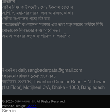
প্রতিষ্ঠান।
আইন বিষয়ক উপদেষ্টাঃ মোঃ ইকবাল হোসেন
এ,পি,পি, মহানগর দায়রা জজ আদালত, ঢাকা।
দৈনিক সংবাদের পাতা ডট কম
গণপ্রজাতন্ত্রী বাংলাদেশ সরকার এর তথ্য মন্ত্রণালয়ের অধীনে বিধি
মোতাবেক নিবন্ধনের জন্য আবেদিত।
এম এ জববার কতৃক সম্পাদিত ও প্রকাশিত
ই-মেইলঃ dailysangbaderpata@gmail.com
ফোন/মোবাইলঃ ০১৩২৭৬৪০৭২৮
কার্যালয়ঃ 28/1/B, Toyanbee Circular Road, B.N. Tower
(1st Floor), Motijheel C/A, Dhaka - 1000, Bangladesh
© 2026 - দৈনিক সংবাদের পাতা. All Rights Reserved.
Website Design:
Goitbd
Sign in