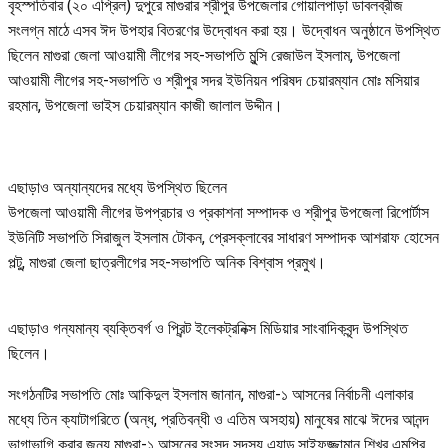
বৃহস্পতিবার (২০ এপ্রিল) দুপুরে মাগুরার শ্রীপুর উপজেলার গোয়ালপাড়া ডাবলব্রীজ
সংলগ্ন মাঠে এসব ঈদ উপহার বিতরণের উদ্বোধন করা হয়। উদ্বোধন অনুষ্ঠানে উপস্থিত
ছিলেন মাগুরা জেলা আওয়ামী লীগের সহ-সভাপতি মুন্সি রেজাউল ইসলাম, উপজেলা
আওয়ামী লীগের সহ-সভাপতি ও শ্রীপুর সদর ইউনিয়ন পরিষদ চেয়ারম্যান মোঃ মসিয়ার
রহমান, উপজেলা ভাইস চেয়ারম্যান কাজী জালাল উদ্দীন।
এছাড়াও অন্যান্যদের মধ্যে উপস্থিত ছিলেন
উপজেলা আওয়ামী লীগের উপপ্রচার ও প্রকাশনা সম্পাদক ও শ্রীপুর উপজেলা রিপোর্টাস
ইউনিটি সভাপতি সিরাজুল ইসলাম টোকন, প্রেসক্লাবের সাধারণ সম্পাদক আশরাফ হোসেন
পল্টু, মাগুরা জেলা ছাত্রলীগের সহ-সভাপতি অনিক বিশ্বাস প্রমুখ।
এছাড়াও গন্যমান্য ব্যক্তিবর্গ ও প্রিন্ট ইলেকট্রনিক্স মিডিয়ার সাংবাদিকবৃন্দ উপস্থিত
ছিলেন।
সংগঠনটির সভাপতি মোঃ আকিদুল ইসলাম জানান, মাগুরা-১ আসনের নির্বাচনী এলাকার
মধ্যে তিন ক্যাটাগরিতে (অন্ধ, প্রতিবন্ধী ও এতিম অসহায়) মানুষের মাঝে ঈদের আনন্দ
ভাগাভাগি করার জন্য মাগুরা-১ আসনের সংসদ সদস্য এ্যাড.সাইফুজ্জামান শিখর এমপির