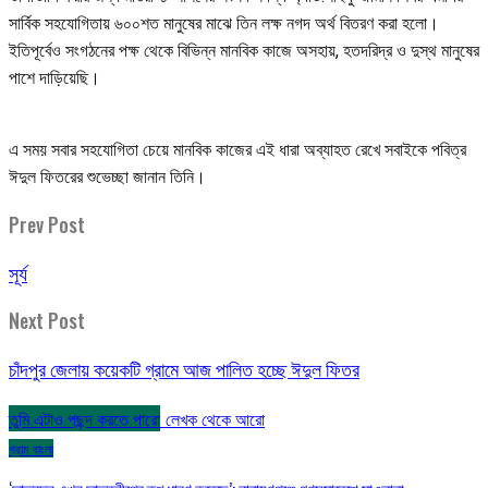
সার্বিক সহযোগিতায় ৬০০শত মানুষের মাঝে তিন লক্ষ নগদ অর্থ বিতরণ করা হলো।
ইতিপূর্বেও সংগঠনের পক্ষ থেকে বিভিন্ন মানবিক কাজে অসহায়, হতদরিদ্র ও দুস্থ মানুষের
পাশে দাড়িয়েছি।
এ সময় সবার সহযোগিতা চেয়ে মানবিক কাজের এই ধারা অব্যাহত রেখে সবাইকে পবিত্র
ঈদুল ফিতরের শুভেচ্ছা জানান তিনি।
Prev Post
সূর্য
Next Post
চাঁদপুর জেলায় কয়েকটি গ্রামে আজ পালিত হচ্ছে ঈদুল ফিতর
তুমি এটাও পছন্দ করতে পারো
লেখক থেকে আরো
গ্রাম বাংলা
‘ছাত্রদল এখন ছাত্রলীগের রূপ ধারণ করেছে’: নারায়ণগঞ্জে গণসমাবেশে মাওলানা…