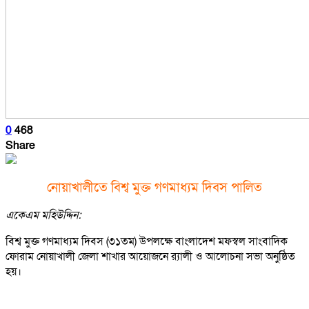
0
468
Share
নোয়াখালীতে বিশ্ব মুক্ত গণমাধ্যম দিবস পালিত
একেএম মহিউদ্দিন:
বিশ্ব মুক্ত গণমাধ্যম দিবস (৩১তম) উপলক্ষে বাংলাদেশ মফস্বল সাংবাদিক
ফোরাম নোয়াখালী জেলা শাখার আয়োজনে র‍্যালী ও আলোচনা সভা অনুষ্ঠিত
হয়।