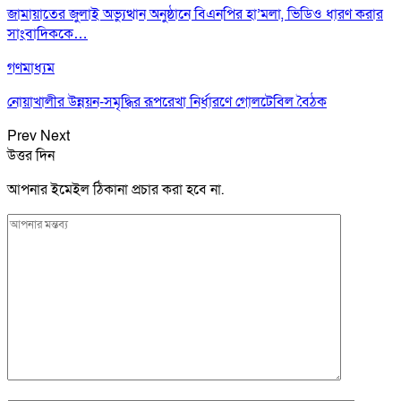
জামায়াতের জুলাই অভ্যুত্থান অনুষ্ঠানে বিএনপির হা’মলা, ভিডিও ধারণ করার
সাংবাদিককে…
গণমাধ্যম
নোয়াখালীর উন্নয়ন-সমৃদ্ধির রূপরেখা নির্ধারণে গোলটেবিল বৈঠক
Prev
Next
উত্তর দিন
আপনার ইমেইল ঠিকানা প্রচার করা হবে না.