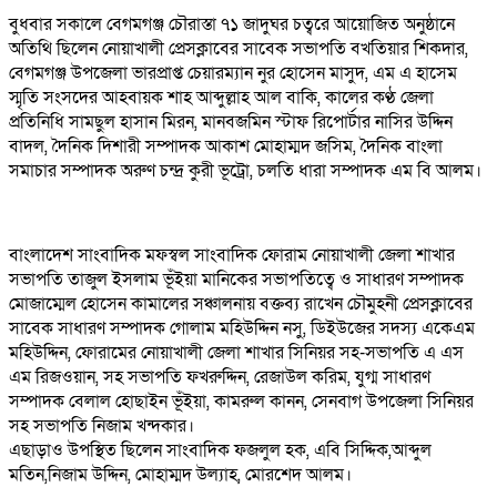
বুধবার সকালে বেগমগঞ্জ চৌরাস্তা ৭১ জাদুঘর চত্বরে আয়োজিত অনুষ্ঠানে
অতিথি ছিলেন নোয়াখালী প্রেসক্লাবের সাবেক সভাপতি বখতিয়ার শিকদার,
বেগমগঞ্জ উপজেলা ভারপ্রাপ্ত চেয়ারম্যান নুর হোসেন মাসুদ, এম এ হাসেম
স্মৃতি সংসদের আহবায়ক শাহ আব্দুল্লাহ আল বাকি, কালের কণ্ঠ জেলা
প্রতিনিধি সামছুল হাসান মিরন, মানবজমিন স্টাফ রিপোর্টার নাসির উদ্দিন
বাদল, দৈনিক দিশারী সম্পাদক আকাশ মোহাম্মদ জসিম, দৈনিক বাংলা
সমাচার সম্পাদক অরুণ চন্দ্র কুরী ভূট্রো, চলতি ধারা সম্পাদক এম বি আলম।
বাংলাদেশ সাংবাদিক মফস্বল সাংবাদিক ফোরাম নোয়াখালী জেলা শাখার
সভাপতি তাজুল ইসলাম ভূঁইয়া মানিকের সভাপতিত্বে ও সাধারণ সম্পাদক
মোজাম্মেল হোসেন কামালের সঞ্চালনায় বক্তব্য রাখেন চৌমুহনী প্রেসক্লাবের
সাবেক সাধারণ সম্পাদক গোলাম মহিউদ্দিন নসু, ডিইউজের সদস্য একেএম
মহিউদ্দিন, ফোরামের নোয়াখালী জেলা শাখার সিনিয়র সহ-সভাপতি এ এস
এম রিজওয়ান, সহ সভাপতি ফখরুদ্দিন, রেজাউল করিম, যুগ্ম সাধারণ
সম্পাদক বেলাল হোছাইন ভূঁইয়া, কামরুল কানন, সেনবাগ উপজেলা সিনিয়র
সহ সভাপতি নিজাম খন্দকার।
এছাড়াও উপস্থিত ছিলেন সাংবাদিক ফজলুল হক, এবি সিদ্দিক,আব্দুল
মতিন,নিজাম উদ্দিন, মোহাম্মদ উল্যাহ, মোরশেদ আলম।